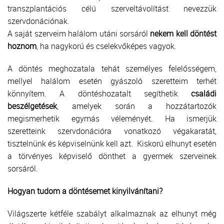
transzplantációs célú szerveltávolítást nevezzük
szervdonációnak.
A saját szerveim halálom utáni sorsáról
nekem kell döntést
hoznom
, ha nagykorú és cselekvőképes vagyok.
A döntés meghozatala tehát személyes felelősségem,
mellyel halálom esetén gyászoló szeretteim terhét
könnyítem. A döntéshozatalt segíthetik
családi
beszélgetések
, amelyek során a hozzátartozók
megismerhetik egymás véleményét. Ha ismerjük
szeretteink szervdonációra vonatkozó végakaratát,
tisztelnünk és képviselnünk kell azt. Kiskorú elhunyt esetén
a törvényes képviselő dönthet a gyermek szerveinek
sorsáról.
Hogyan tudom a döntésemet kinyilvánítani?
Világszerte kétféle szabályt alkalmaznak az elhunyt még