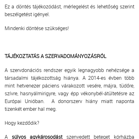
Ez a döntés tájékozódást, mérlegelést és lehetőség szerint
beszélgetést igényel.
Mindenki döntése szükséges!
TÁJÉKOZTATÁS A SZERVADOMÁNYOZÁSRÓL
A szervdonációs rendszer egyik legnagyobb nehézsége a
társadalmi tájékozottság hiánya. A 2014-es évben több
mint hetvenezer páciens várakozott vesére, májra, tüdőre,
szívre, hasnyálmirigyre, vagy épp vékonybél-átültetésre az
Európai Unióban. A donorszerv hiány miatt naponta
tizenkét ember hal meg.
Hogy kezdődik?
A
súlyos agykárosodást
szenvedett beteget kórházba