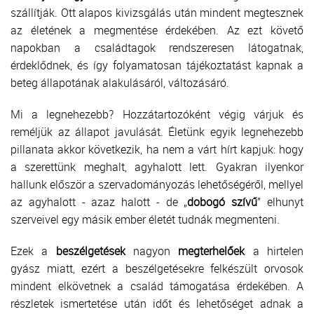
szállítják. Ott alapos kivizsgálás után mindent megtesznek
az életének a megmentése érdekében. Az ezt követő
napokban a családtagok rendszeresen látogatnak,
érdeklődnek, és így folyamatosan tájékoztatást kapnak a
beteg állapotának alakulásáról, változásáró.
Mi a legnehezebb? Hozzátartozóként végig várjuk és
reméljük az állapot javulását. Életünk egyik legnehezebb
pillanata akkor következik, ha nem a várt hírt kapjuk: hogy
a szerettünk meghalt, agyhalott lett. Gyakran ilyenkor
hallunk először a szervadományozás lehetőségéről, mellyel
az agyhalott - azaz halott - de „
dobogó szívű
” elhunyt
szerveivel egy másik ember életét tudnák megmenteni.
Ezek a
beszélgetések
nagyon
megterhelőek
a hirtelen
gyász miatt, ezért a beszélgetésekre felkészült orvosok
mindent elkövetnek a család támogatása érdekében. A
részletek ismertetése után időt és lehetőséget adnak a