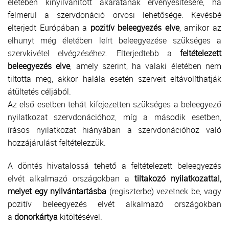
életében kinyilvánított akaratának érvényesítésére, ha
felmerül a szervdonáció orvosi lehetősége. Kevésbé
elterjedt Európában a
pozitív beleegyezés elve
, amikor az
elhunyt még életében leírt beleegyezése szükséges a
szervkivétel elvégzéséhez. Elterjedtebb a
feltételezett
beleegyezés elve
, amely szerint, ha valaki életében nem
tiltotta meg, akkor halála esetén szerveit eltávolíthatják
átültetés céljából.
Az első esetben tehát kifejezetten szükséges a beleegyező
nyilatkozat szervdonációhoz, míg a második esetben,
írásos nyilatkozat hiányában a szervdonációhoz való
hozzájárulást feltételezzük.
A döntés hivatalossá tehető a feltételezett beleegyezés
elvét alkalmazó országokban a
tiltakozó nyilatkozattal,
melyet egy nyilvántartásba
(regiszterbe) vezetnek be, vagy
pozitív beleegyezés elvét alkalmazó országokban
a
donorkártya
kitöltésével.