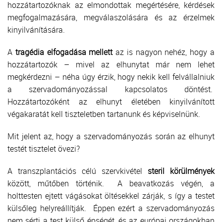
hozzátartozóknak az elmondottak megértésére, kérdések
megfogalmazására, megválaszolására és az érzelmek
kinyilvánítására.
A
tragédia elfogadása mellett
az is nagyon nehéz, hogy a
hozzátartozók – mivel az elhunytat már nem lehet
megkérdezni – néha úgy érzik, hogy nekik kell felvállalniuk
a szervadományozással kapcsolatos döntést.
Hozzátartozóként az elhunyt életében kinyilvánított
végakaratát kell tiszteletben tartanunk és képviselnünk.
Mit jelent az, hogy a szervadományozás során az elhunyt
testét tisztelet övezi?
A transzplantációs célú szervkivétel
steril körülmények
között, műtőben történik. A beavatkozás végén, a
holttesten ejtett vágásokat öltésekkel zárják, s így a testet
külsőleg helyreállítják. Éppen ezért a szervadományozás
nem sérti a test külső épségét, és az európai országokban