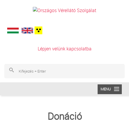
Ugrás a tartalomra
Lépjen velünk kapcsolatba
Ke
Ke
MENU
INTÉZETÜNK
Donáció
VÉRADÁS