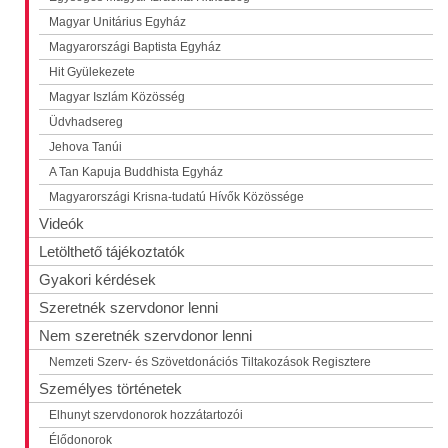
Magyar Unitárius Egyház
Magyarországi Baptista Egyház
Hit Gyülekezete
Magyar Iszlám Közösség
Üdvhadsereg
Jehova Tanúi
A Tan Kapuja Buddhista Egyház
Magyarországi Krisna-tudatú Hívők Közössége
Videók
Letölthető tájékoztatók
Gyakori kérdések
Szeretnék szervdonor lenni
Nem szeretnék szervdonor lenni
Nemzeti Szerv- és Szövetdonációs Tiltakozások Regisztere
Személyes történetek
Elhunyt szervdonorok hozzátartozói
Élődonorok