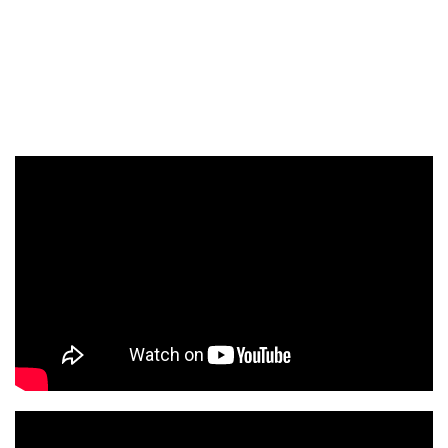
TRANSZFUZIOLÓGIA
SZERVDONÁCIÓ
ŐSSEJT DONÁCIÓ
VÁRÓLISTÁK
SAJTÓ