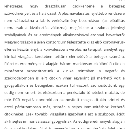
lehetséges, hogy drasztikusan csökkentené a betegség
szövődményeit és a halálozást. A plazmaválasztás fejlettebb rendszere
nem változtatna a labilis vérkészítmény besoroláson (az előállítás
nem, csak a kiválasztás változna), megfelelne a szakma jelenlegi
szabályainak és az eredmények alkalmazásával azonnal bevethető!
Magyarországon a jelen konzorcium fejlesztette ki az első koronavírus-
ellenes készítményt, a konvaleszcens vérplazma terápiát, amelyet egy
klinikai vizsgálat keretében tettünk elérhetővé a betegek számára.
Előzetes eredményeink alapján három markánsan elkülönülő citokin
mintázatot azonosítottunk a klinikai mintában. A negatív és
szakirodalomban is leírt citokin vihar egyaránt jól mérhető volt a
gyógyultakon és betegeken, ezeken túl viszont azonosítottunk egy
eddig nem ismert, és elsősorban a perzisztáló tüneteket mutató, de
már PCR negatív donorokban azonosított magas citokin szintet és
ezzel párhuzamosan más, szintén a sejtes immunitáshoz köthető
citokineket. Ezek további vizsgálata igazolhatja azt a szubpopulációt
akik sejtes immunválasszal gyógyulnak. Az eddigi eredmények alapján
és a szakirodalom által is megerősítve a plazmaterápia folytatása