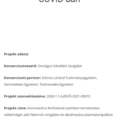
TRANSZFUZIOLÓGIA
SZERVDONÁCIÓ
ŐSSEJT DONÁCIÓ
VÁRÓLISTÁK
Projekt adatai
SAJTÓ
Konzorciumvezető:
Országos Vérellátó Szolgálat
Konzorciumi partner:
Eötvös Lóránd Tudományegyetem,
Semmelweis Egyetem, Testnevelési Egyetem
Projekt azonosítószáma:
2020-1.1.6-JÖVŐ-2021-00010
Projekt címe:
Koronavírus fertőzéssel szemben természetes
védettséget adó faktorok vizsgálata és alkalmazása plazmaterápiában