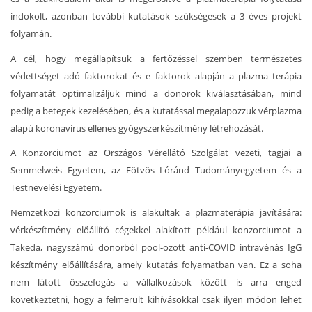
indokolt, azonban további kutatások szükségesek a 3 éves projekt
folyamán.
A cél, hogy megállapítsuk a fertőzéssel szemben természetes
védettséget adó faktorokat és e faktorok alapján a plazma terápia
folyamatát optimalizáljuk mind a donorok kiválasztásában, mind
pedig a betegek kezelésében, és a kutatással megalapozzuk vérplazma
alapú koronavírus ellenes gyógyszerkészítmény létrehozását.
A Konzorciumot az Országos Vérellátó Szolgálat vezeti, tagjai a
Semmelweis Egyetem, az Eötvös Lóránd Tudományegyetem és a
Testnevelési Egyetem.
Nemzetközi konzorciumok is alakultak a plazmaterápia javítására:
vérkészítmény előállító cégekkel alakított például konzorciumot a
Takeda, nagyszámú donorból pool-ozott anti-COVID intravénás IgG
készítmény előállítására, amely kutatás folyamatban van. Ez a soha
nem látott összefogás a vállalkozások között is arra enged
következtetni, hogy a felmerült kihívásokkal csak ilyen módon lehet