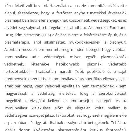
kézenfekvő volt bevetni. Használata a passzív immunitás elvét vette
alapul, feltételezve, hogy a fertőzést enyhe tünetekkel átvészelők
plazmájukban lévő ellenanyagoknak köszönhetik védettségüket, és ez
a védettség súlyosabb betegeknek is átadható. Az amerikai Food and
Drug Administration (FDA) ajánlása is erre a feltételezésre épült, és a
plazmaterápia, ahol alkalmazták, működőképesnek is bizonyult.
Azonban messze nem mentett meg minden beteget, hogy valóban
immunválasz ad-e védettséget, milyen egyéb plazmaalkotók
védhetnek, léteznek-e hatékonyabb plazmák védettebb
fertőzöttekből - tisztázatlan maradt. Több publikáció és a saját
eredményeink szerint is az immunválasz vírus specifikus ellenanyagai -
amik pár napig, vagy valakinél egyáltalán nem termelődnek - nem
magyarázzák a védettség mértékét, főleg a szerokonverziót
megelőzően. Vizsgálni kellene az immunsejtek szerepét, és az
immunválasz kialakulása előtt és elégtelen volta mellett is
védettségben szerepet játszó faktorokat, azt hogy ezek megjelennek-e
a plazmában, és így átadhatóak-e súlyosabb betegeknek. Tehát az
ideális donor kiválasztása plazmaterápiára kritikus fontosságú,