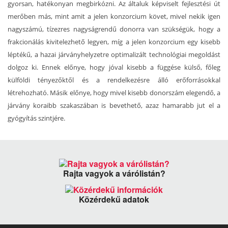
gyorsan, hatékonyan megbirkózni. Az általuk képviselt fejlesztési út
merőben más, mint amit a jelen konzorcium követ, mivel nekik igen
nagyszámú, tízezres nagyságrendű donorra van szükségük, hogy a
frakcionálás kivitelezhető legyen, míg a jelen konzorcium egy kisebb
léptékű, a hazai járványhelyzetre optimalizált technológiai megoldást
dolgoz ki. Ennek előnye, hogy jóval kisebb a függése külső, főleg
külföldi tényezőktől és a rendelkezésre álló erőforrásokkal
létrehozható. Másik előnye, hogy mivel kisebb donorszám elegendő, a
járvány koraibb szakaszában is bevethető, azaz hamarabb jut el a
gyógyítás szintjére.
Rajta vagyok a várólistán?
Közérdekű adatok