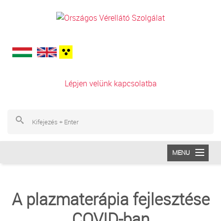
Ugrás a tartalomra
Lépjen velünk kapcsolatba
Ke
Ke
MENU
INTÉZETÜNK
A plazmaterápia fejlesztése
VÉRADÁS
COVID-ban