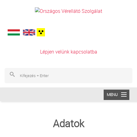
Ugrás a tartalomra
Lépjen velünk kapcsolatba
Ke
Ke
MENU
INTÉZETÜNK
Adatok
VÉRADÁS