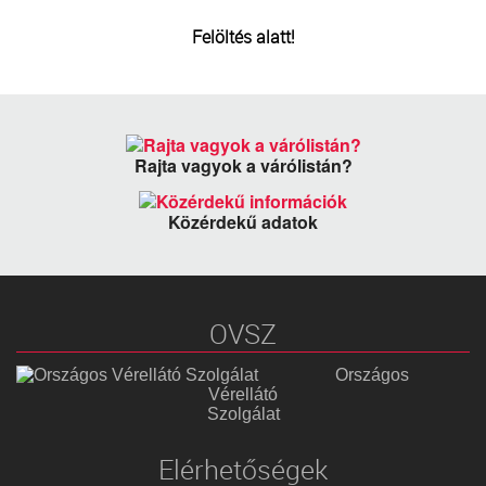
TRANSZFUZIOLÓGIA
Felöltés alatt!
SZERVDONÁCIÓ
ŐSSEJT DONÁCIÓ
Rajta vagyok a várólistán?
VÁRÓLISTÁK
Közérdekű adatok
SAJTÓ
OVSZ
Országos
Vérellátó
Szolgálat
Elérhetőségek