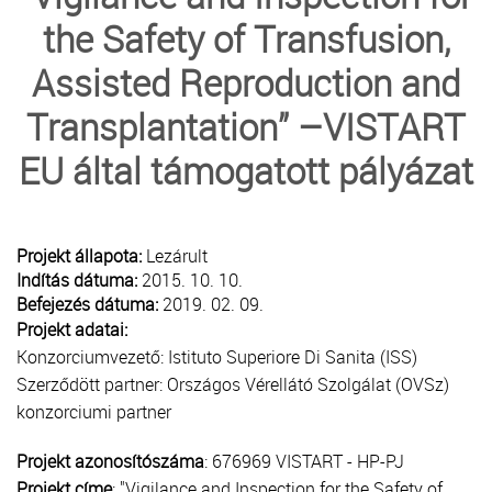
the Safety of Transfusion,
TRANSZFUZIOLÓGIA
Assisted Reproduction and
SZERVDONÁCIÓ
Transplantation” –VISTART
ŐSSEJT DONÁCIÓ
EU által támogatott pályázat
VÁRÓLISTÁK
Projekt állapota:
Lezárult
SAJTÓ
Indítás dátuma:
2015. 10. 10.
Befejezés dátuma:
2019. 02. 09.
Projekt adatai:
Konzorciumvezető: Istituto Superiore Di Sanita (ISS)
Szerződött partner: Országos Vérellátó Szolgálat (OVSz)
konzorciumi partner
Projekt azonosítószáma
: 676969 VISTART - HP-PJ
Projekt címe
: "Vigilance and Inspection for the Safety of