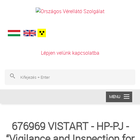
Ugrás a tartalomra
Lépjen velünk kapcsolatba
Ke
Ke
MENU
INTÉZETÜNK
676969 VISTART - HP-PJ -
VÉRADÁS
“Vigilance and Inspection for