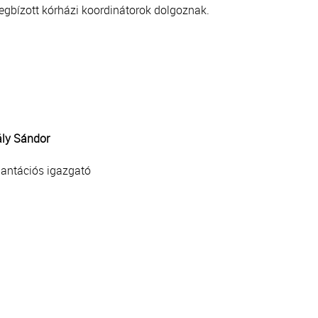
egbízott kórházi koordinátorok dolgoznak.
ály Sándor
lantációs igazgató