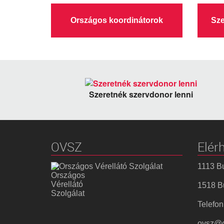
Országos koordinátorok
Sze
Szeretnék szervdonor lenni
OVSZ
Elér
1113 Bu
Országos
Vérellátó
1518 Bu
Szolgálat
Telefon
ovsz@o