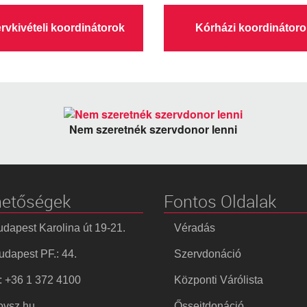
rvkivételi koordinátorok
Kórházi koordinátoro
Nem szeretnék szervdonor lenni
hetőségek
Fontos Oldalak
dapest Karolina út 19-21.
Véradás
dapest PF.: 44.
Szervdonáció
: +36 1 372 4100
Központi Várólista
vsz.hu
Őssejtdonáció