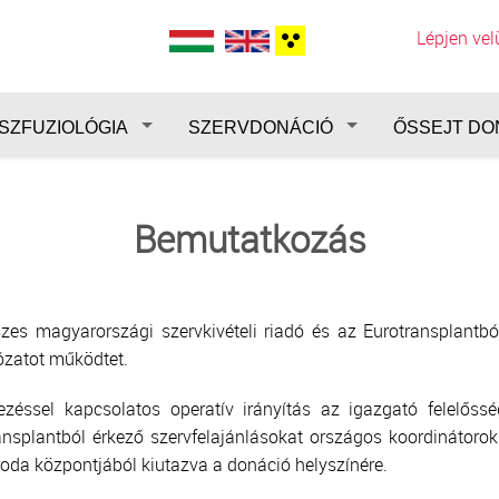
Lépjen ve
SZFUZIOLÓGIA
SZERVDONÁCIÓ
ŐSSEJT DO
Bemutatkozás
es magyarországi szervkivételi riadó és az Eurotransplantból
ózatot működtet.
ezéssel kapcsolatos operatív irányítás az igazgató felelős
nsplantból érkező szervfelajánlásokat országos koordinátorok
Iroda központjából kiutazva a donáció helyszínére.