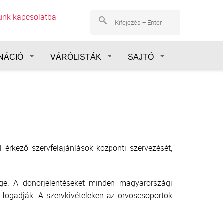
lünk kapcsolatba
NÁCIÓ
VÁRÓLISTÁK
SAJTÓ
 érkező szervfelajánlások központi szervezését,
sége. A donorjelentéseket minden magyarországi
 fogadják. A szervkivételeken az orvoscsoportok