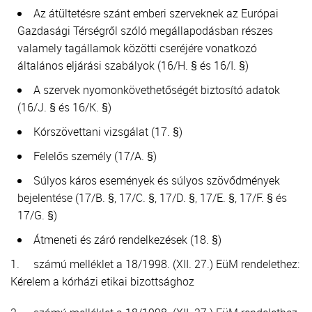
Az átültetésre szánt emberi szerveknek az Európai
Gazdasági Térségről szóló megállapodásban részes
valamely tagállamok közötti cseréjére vonatkozó
általános eljárási szabályok (16/H. § és 16/I. §)
A szervek nyomonkövethetőségét biztosító adatok
(16/J. § és 16/K. §)
Kórszövettani vizsgálat (17. §)
Felelős személy (17/A. §)
Súlyos káros események és súlyos szövődmények
bejelentése (17/B. §, 17/C. §, 17/D. §, 17/E. §, 17/F. § és
17/G. §)
Átmeneti és záró rendelkezések (18. §)
1. számú melléklet a 18/1998. (XII. 27.) EüM rendelethez:
Kérelem a kórházi etikai bizottsághoz