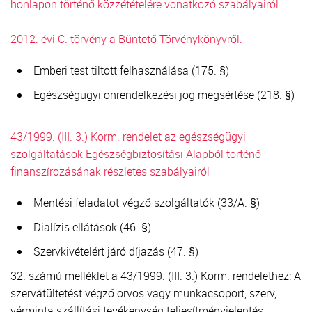
honlapon történő közzétételére vonatkozó szabályairól
2012. évi C. törvény a Büntető Törvénykönyvről:
Emberi test tiltott felhasználása (175. §)
Egészségügyi önrendelkezési jog megsértése (218. §)
43/1999. (III. 3.) Korm. rendelet az egészségügyi
szolgáltatások Egészségbiztosítási Alapból történő
finanszírozásának részletes szabályairól
Mentési feladatot végző szolgáltatók (33/A. §)
Dialízis ellátások (46. §)
Szervkivételért járó díjazás (47. §)
32. számú melléklet a 43/1999. (III. 3.) Korm. rendelethez: A
szervátültetést végző orvos vagy munkacsoport, szerv,
vérminta szállítási tevékenység teljesítményjelentés