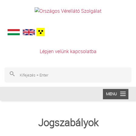
Ugrás a tartalomra
Lépjen velünk kapcsolatba
Ke
Ke
MENU
INTÉZETÜNK
Jogszabályok
VÉRADÁS