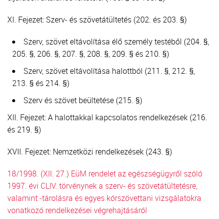
XI. Fejezet: Szerv- és szövetátültetés (202. és 203. §)
Szerv, szövet eltávolítása élő személy testéből (204. §,
205. §, 206. §, 207. §, 208. §, 209. § és 210. §)
Szerv, szövet eltávolítása halottból (211. §, 212. §,
213. § és 214. §)
Szerv és szövet beültetése (215. §)
XII. Fejezet: A halottakkal kapcsolatos rendelkezések (216.
és 219. §)
XVII. Fejezet: Nemzetközi rendelkezések (243. §)
18/1998. (XII. 27.) EüM rendelet az egészségügyről szóló
1997. évi CLIV. törvénynek a szerv- és szövetátültetésre,
valamint -tárolásra és egyes kórszövettani vizsgálatokra
vonatkozó rendelkezései végrehajtásáról