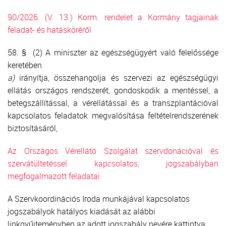
TRANSZFUZIOLÓGIA
90/2026. (V. 13.) Korm. rendelet a Kormány tagjainak
feladat- és hatásköréről
SZERVDONÁCIÓ
58. §
(2) A miniszter az egészségügyért való felelőssége
keretében
ŐSSEJT DONÁCIÓ
a)
irányítja, összehangolja és szervezi az egészségügyi
ellátás országos rendszerét, gondoskodik a mentéssel, a
VÁRÓLISTÁK
betegszállítással, a vérellátással és a transzplantációval
kapcsolatos feladatok megvalósítása feltételrendszerének
SAJTÓ
biztosításáról,
Az Országos Vérellátó Szolgálat szervdonációval és
szervátültetéssel kapcsolatos, jogszabályban
megfogalmazott feladatai
A Szervkoordinációs Iroda munkájával kapcsolatos
jogszabályok hatályos kiadását az alábbi
linkgyűjteményben az adott jogszabály nevére kattintva