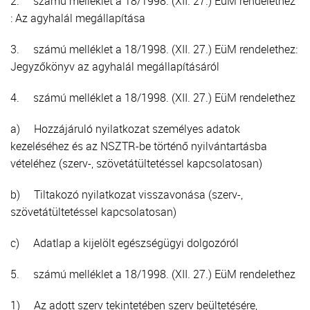
2. számú melléklet a 18/1998. (XII. 27.) EüM rendelethez
: Az agyhalál megállapítása
3. számú melléklet a 18/1998. (XII. 27.) EüM rendelethez:
Jegyzőkönyv az agyhalál megállapításáról
4. számú melléklet a 18/1998. (XII. 27.) EüM rendelethez
a) Hozzájáruló nyilatkozat személyes adatok
kezeléséhez és az NSZTR-be történő nyilvántartásba
vételéhez (szerv-, szövetátültetéssel kapcsolatosan)
b) Tiltakozó nyilatkozat visszavonása (szerv-,
szövetátültetéssel kapcsolatosan)
c) Adatlap a kijelölt egészségügyi dolgozóról
5. számú melléklet a 18/1998. (XII. 27.) EüM rendelethez
1) Az adott szerv tekintetében szerv beültetésére,