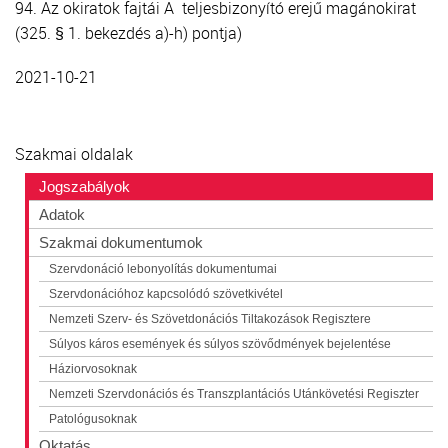
94. Az okiratok fajtái A teljesbizonyító erejű magánokirat
(325. § 1. bekezdés a)-h) pontja)
2021-10-21
Szakmai oldalak
Jogszabályok
Adatok
Szakmai dokumentumok
Szervdonáció lebonyolítás dokumentumai
Szervdonációhoz kapcsolódó szövetkivétel
Nemzeti Szerv- és Szövetdonációs Tiltakozások Regisztere
Súlyos káros események és súlyos szövődmények bejelentése
Háziorvosoknak
Nemzeti Szervdonációs és Transzplantációs Utánkövetési Regiszter
Patológusoknak
Oktatás