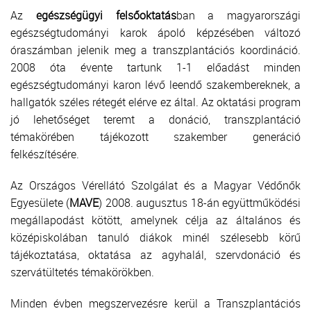
Az
egészségügyi felsőoktatás
ban a magyarországi
egészségtudományi karok ápoló képzésében változó
óraszámban jelenik meg a transzplantációs koordináció.
2008 óta évente tartunk 1-1 előadást minden
egészségtudományi karon lévő leendő szakembereknek, a
hallgatók széles rétegét elérve ez által. Az oktatási program
jó lehetőséget teremt a donáció, transzplantáció
témakörében tájékozott szakember generáció
felkészítésére.
Az Országos Vérellátó Szolgálat és a Magyar Védőnők
Egyesülete (
MAVE
) 2008. augusztus 18-án együttműködési
megállapodást kötött, amelynek célja az általános és
középiskolában tanuló diákok minél szélesebb körű
tájékoztatása, oktatása az agyhalál, szervdonáció és
szervátültetés témakörökben.
Minden évben megszervezésre kerül a Transzplantációs