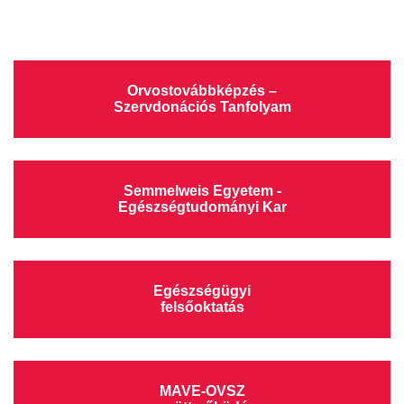
TRANSZFUZIOLÓGIA
SZERVDONÁCIÓ
Orvostovábbképzés –
Szervdonációs Tanfolyam
ŐSSEJT DONÁCIÓ
VÁRÓLISTÁK
Semmelweis Egyetem -
Egészségtudományi Kar
SAJTÓ
Egészségügyi
felsőoktatás
MAVE-OVSZ