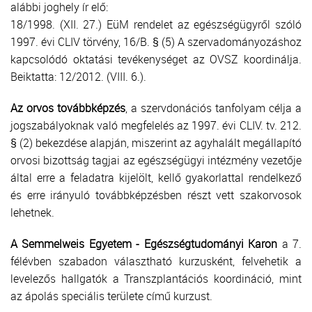
alábbi joghely ír elő:
18/1998. (XII. 27.) EüM rendelet az egészségügyről szóló
1997. évi CLIV törvény, 16/B. § (5) A szervadományozáshoz
kapcsolódó oktatási tevékenységet az OVSZ koordinálja.
Beiktatta: 12/2012. (VIII. 6.).
Az orvos továbbképzés
, a szervdonációs tanfolyam célja a
jogszabályoknak való megfelelés az 1997. évi CLIV. tv. 212.
§ (2) bekezdése alapján, miszerint az agyhalált megállapító
orvosi bizottság tagjai az egészségügyi intézmény vezetője
által erre a feladatra kijelölt, kellő gyakorlattal rendelkező
és erre irányuló továbbképzésben részt vett szakorvosok
lehetnek.
A Semmelweis Egyetem - Egészségtudományi Karon
a 7.
félévben szabadon választható kurzusként, felvehetik a
levelezős hallgatók a Transzplantációs koordináció, mint
az ápolás speciális területe című kurzust.