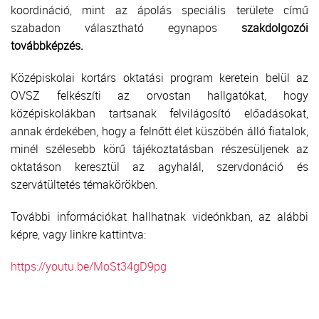
koordináció, mint az ápolás speciális területe című
szabadon választható egynapos
szakdolgozói
továbbképzés.
Középiskolai kortárs oktatási program keretein belül az
OVSZ felkészíti az orvostan hallgatókat, hogy
középiskolákban tartsanak felvilágosító előadásokat,
annak érdekében, hogy a felnőtt élet küszöbén álló fiatalok,
minél szélesebb körű tájékoztatásban részesüljenek az
oktatáson keresztül az agyhalál, szervdonáció és
szervátültetés témakörökben.
További információkat hallhatnak videónkban, az alábbi
képre, vagy linkre kattintva:
https://youtu.be/MoSt34gD9pg