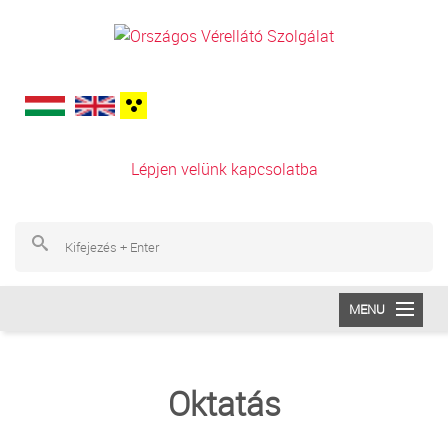
Ugrás a tartalomra
Lépjen velünk kapcsolatba
Ke
Ke
MENU
INTÉZETÜNK
Oktatás
VÉRADÁS