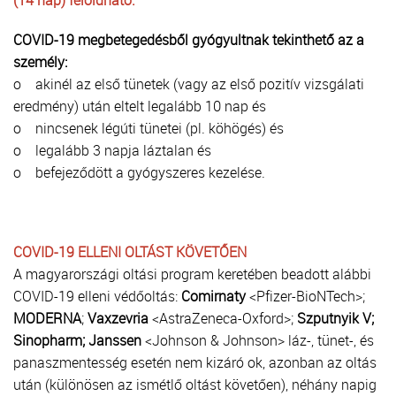
COVID-19 megbetegedésből gyógyultnak tekinthető az a
személy:
o akinél az első tünetek (vagy az első pozitív vizsgálati
eredmény) után eltelt legalább 10 nap és
o nincsenek légúti tünetei (pl. köhögés) és
o legalább 3 napja láztalan és
o befejeződött a gyógyszeres kezelése.
COVID-19 ELLENI OLTÁST KÖVETŐEN
A magyarországi oltási program keretében beadott alábbi
COVID-19 elleni védőoltás:
Comirnaty
<Pfizer-BioNTech>;
MODERNA
;
Vaxzevria
<AstraZeneca-Oxford>;
Szputnyik V;
Sinopharm; Janssen
<Johnson & Johnson> láz-, tünet-, és
panaszmentesség esetén nem kizáró ok, azonban az oltás
után (különösen az ismétlő oltást követően), néhány napig