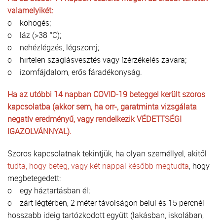
valamelyikét:
o köhögés;
o láz (>38 °C);
o nehézlégzés, légszomj;
o hirtelen szaglásvesztés vagy ízérzékelés zavara;
o izomfájdalom, erős fáradékonyság.
Ha az utóbbi 14 napban COVID-19 beteggel került szoros
kapcsolatba (akkor sem, ha orr-, garatminta vizsgálata
negatív eredményű, vagy rendelkezik VÉDETTSÉGI
IGAZOLVÁNNYAL).
Szoros kapcsolatnak tekintjük, ha olyan személlyel, akitől
tudta, hogy beteg, vagy két nappal később megtudta
, hogy
megbetegedett:
o egy háztartásban él;
o zárt légtérben, 2 méter távolságon belül és 15 percnél
hosszabb ideig tartózkodott együtt (lakásban, iskolában,