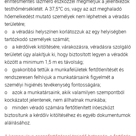
érintésmentes lázmérő eszközzel megmérjük a jelentkezők
testhőmérsékletét. A 37,5°C os, vagy az azt meghaladó
hőemelkedést mutató személyek nem léphetnek a véradás
területére;
o a véradási helyszínen korlátozzuk az egy helyiségben
tartózkodó személyek számát;
o a kérdőívek kitöltésére, várakozásra, véradásra szolgáló
területet úgy alakítjuk ki, hogy biztosított legyen a véradók
között a minimum 1,5 m es távolság;
o gyakoribbá tettük a munkafelületek fertőtlenítését és
rendszeresen felhívjuk a munkatársaink figyelmét a
személyi higiénés tevékenység fontosságára;
o azok a munkatársaink, akik valamilyen szempontból
kockázatot jelentenek, nem állhatnak munkába;
o minden véradó számára fertőtlenített íróeszközt
biztosítunk a kérdőív kitöltéséhez és egyéb dokumentumok
aláírásához.