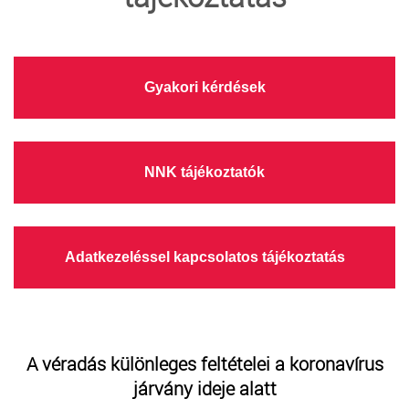
TRANSZFUZIOLÓGIA
SZERVDONÁCIÓ
Gyakori kérdések
ŐSSEJT DONÁCIÓ
VÁRÓLISTÁK
NNK tájékoztatók
SAJTÓ
Adatkezeléssel kapcsolatos tájékoztatás
A véradás különleges feltételei a koronavírus
járvány ideje alatt