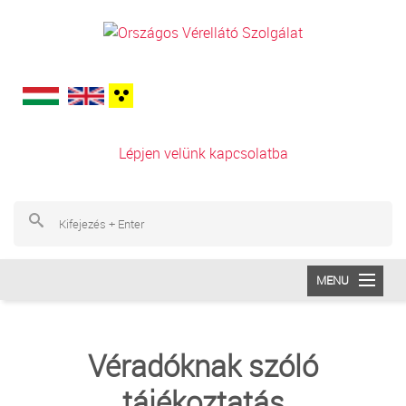
Ugrás a tartalomra
Lépjen velünk kapcsolatba
Ke
Ke
MENU
INTÉZETÜNK
Véradóknak szóló
VÉRADÁS
tájékoztatás