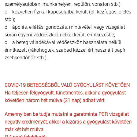
személyautóban, munkahelyen, repülőn, vonaton stb.);
o közvetlen fizikai kapcsolatba került (pl. kézfogás, ölelés
stb.);
o ápolás, ellátás, gondozás, mintavétel, vagy vizsgálat
során egyéni védőeszköz nélkül került érintkezésbe;
o a beteg váladékával védőeszköz használata nélkül
érintkezett (ráköhögtek, szabad kézzel ért használt papír
zsebkendőhöz stb.).
COVID-19 BETEGSÉGBŐL VALÓ GYÓGYULÁST KÖVETŐEN
Ha teljesen felgyógyult, tünetmentes, akkor a gyógyulást
követően három hét múlva (21 nap) adhat vért.
Amennyiben be tudja mutatni a garatminta PCR vizsgálat
negatív eredményét, akkor a kizárás a gyógyulást követően
már két hét múlva
(14 nap) feloldható.