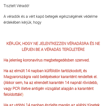
Tisztelt Véradó!
A véradók és a vért kapó betegek egészségének védelme
érdekében kérjük, hogy
KÉRJÜK, HOGY NE JELENTKEZZEN VÉRADÁSRA ÉS NE
LÉPJEN BE A VÉRADÁS TERÜLETÉRE
Ha jelenleg koronavírus megbetegedésben szenved.
Ha az elmúlt 14 napban külföldön tartózkodott, és
Magyarországra való belépésekor karantént rendeltek el.
(Akkor sem, ha az elrendelt karantén 14 napnál rövidebb,
vagy PCR illetve antigén vizsgálat alapján a karantént
feloldották!
)
Ha az utóbbi 14 napban észlelte magán az alábbi tünetek