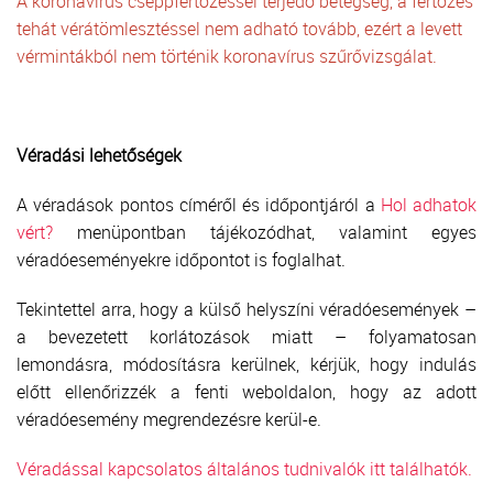
A koronavírus cseppfertőzéssel terjedő betegség, a fertőzés
tehát vérátömlesztéssel nem adható tovább, ezért a levett
vérmintákból nem történik koronavírus szűrővizsgálat.
Véradási lehetőségek
A véradások pontos címéről és időpontjáról a
Hol adhatok
vért?
menüpontban tájékozódhat, valamint egyes
véradóeseményekre időpontot is foglalhat.
Tekintettel arra, hogy a külső helyszíni véradóesemények –
a bevezetett korlátozások miatt – folyamatosan
lemondásra, módosításra kerülnek, kérjük, hogy indulás
előtt ellenőrizzék a fenti weboldalon, hogy az adott
véradóesemény megrendezésre kerül-e.
Véradással kapcsolatos általános tudnivalók itt találhatók.