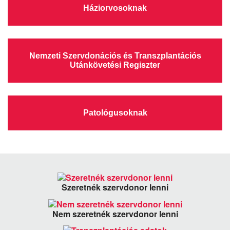
Háziorvosoknak
Nemzeti Szervdonációs és Transzplantációs
Utánkövetési Regiszter
Patológusoknak
Szeretnék szervdonor lenni
Nem szeretnék szervdonor lenni