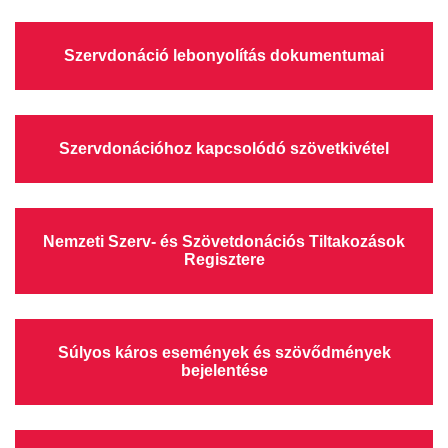
TRANSZFUZIOLÓGIA
Szervdonáció lebonyolítás dokumentumai
SZERVDONÁCIÓ
ŐSSEJT DONÁCIÓ
Szervdonációhoz kapcsolódó szövetkivétel
VÁRÓLISTÁK
SAJTÓ
Nemzeti Szerv- és Szövetdonációs Tiltakozások
Regisztere
Súlyos káros események és szövődmények
bejelentése