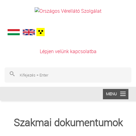
Ugrás a tartalomra
Lépjen velünk kapcsolatba
Ke
Ke
MENU
INTÉZETÜNK
Szakmai dokumentumok
VÉRADÁS