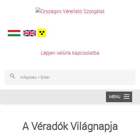
Ugrás a tartalomra
Lépjen velünk kapcsolatba
Ke
Ke
MENU
INTÉZETÜNK
A Véradók Világnapja
VÉRADÁS