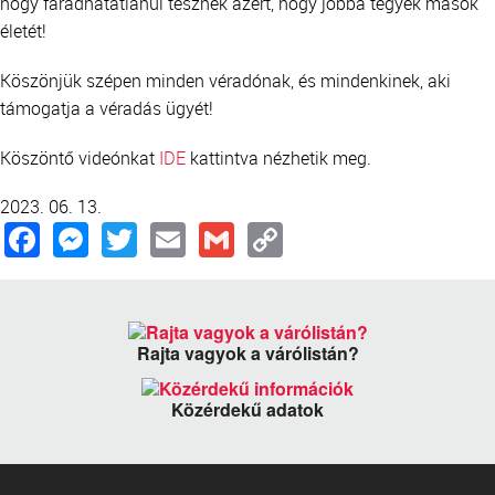
hogy fáradhatatlanul tesznek azért, hogy jobbá tegyék mások
életét!
Köszönjük szépen minden véradónak, és mindenkinek, aki
támogatja a véradás ügyét!
Köszöntő videónkat
IDE
kattintva nézhetik meg.
2023. 06. 13.
Facebook
Messenger
Twitter
Email
Gmail
Copy
Link
Rajta vagyok a várólistán?
Közérdekű adatok