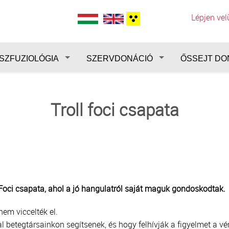
Lépjen ve
SZFUZIOLÓGIA
SZERVDONÁCIÓ
ŐSSEJT DO
Troll foci csapata
lFoci csapata, ahol a jó hangulatról saját maguk gondoskodtak.
em viccelték el.
l betegtársainkon segítsenek, és hogy felhívják a figyelmet a v