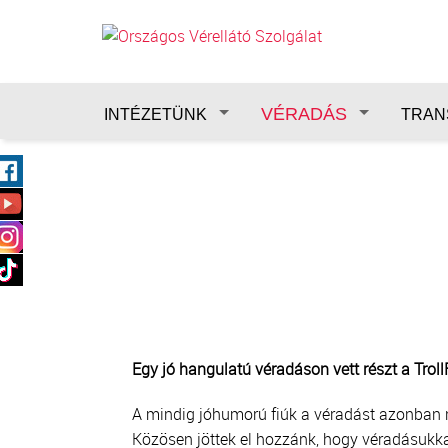
Ugrás a tartalomra
VÉRADÁS
INTÉZETÜNK
TRAN
Egy jó hangulatú véradáson vett részt a Trol
A mindig jóhumorú fiúk a véradást azonban n
Közösen jöttek el hozzánk, hogy véradásukka