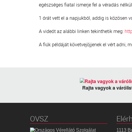
egészséges fiatal ismerje fel a véradás nélk
1 órát vett el a napjukból, addig is közösen 
A videót az alábbi linken tekinthetik meg:
htt
A fiúk példáját követvejöjjenek el vért adni
Rajta vagyok a váróli
OVSZ
Elér
1113 Bu