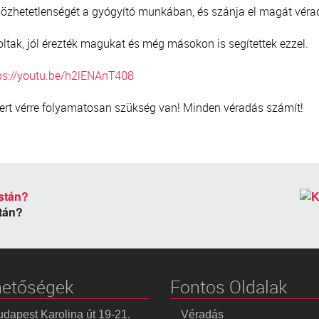
ülözhetetlenségét a gyógyító munkában, és szánja el magát véra
voltak, jól érezték magukat és még másokon is segítettek ezzel.
ps://youtu.be/h2lENAnT408
, mert vérre folyamatosan szükség van! Minden véradás számít!
stán?
hetőségek
Fontos Oldalak
dapest Karolina út 19-21.
Véradás