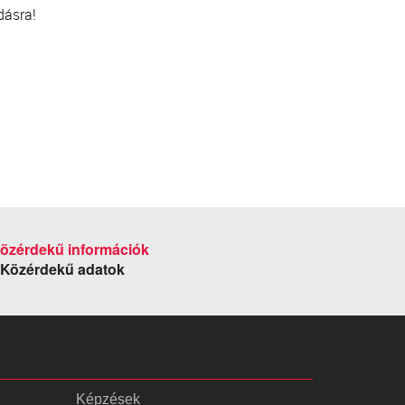
dásra!
Közérdekű adatok
Képzések