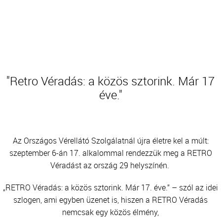
TRANSZFUZIOLÓGIA
SZERVDONÁCIÓ
ŐSSEJT DONÁCIÓ
"Retro Véradás: a közös sztorink. Már 17
VÁRÓLISTÁK
éve."
SAJTÓ
Az Országos Vérellátó Szolgálatnál újra életre kel a múlt:
szeptember 6-án 17. alkalommal rendezzük meg a RETRO
Véradást az ország 29 helyszínén.
„RETRO Véradás: a közös sztorink. Már 17. éve.” – szól az idei
szlogen, ami egyben üzenet is, hiszen a RETRO Véradás
nemcsak egy közös élmény,