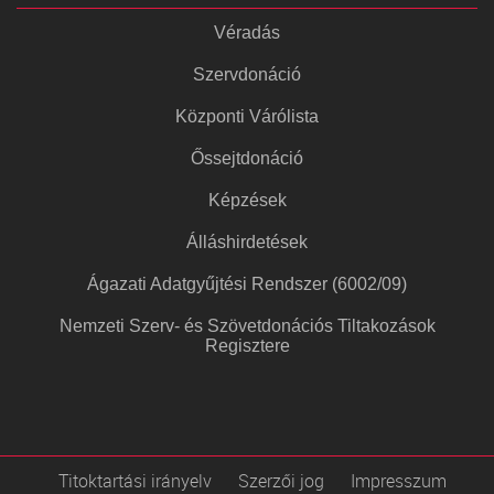
Véradás
Szervdonáció
Központi Várólista
Őssejtdonáció
Képzések
Álláshirdetések
Ágazati Adatgyűjtési Rendszer (6002/09)
Nemzeti Szerv- és Szövetdonációs Tiltakozások
Regisztere
Titoktartási irányelv
Szerzői jog
Impresszum