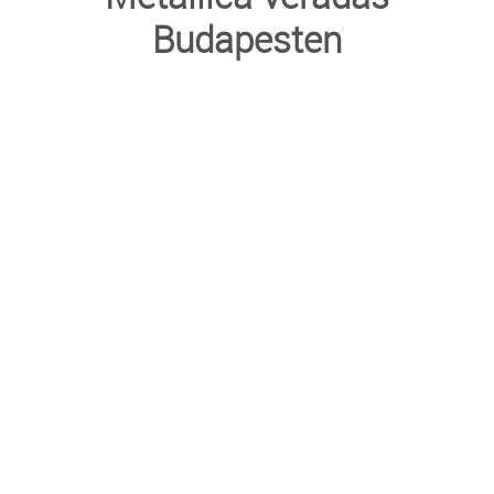
Budapesten
TRANSZFUZIOLÓGIA
SZERVDONÁCIÓ
ŐSSEJT DONÁCIÓ
VÁRÓLISTÁK
SAJTÓ