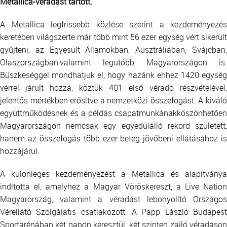
Metallica-véradást tartott.
A Metallica legfrissebb közlése szerint a kezdeményezés
keretében világszerte már több mint 56 ezer egység vért sikerült
gyűjteni, az Egyesült Államokban, Ausztráliában, Svájcban,
Olaszországban,valamint legutóbb Magyarországon is.
Büszkeséggel mondhatjuk el, hogy hazánk ehhez 1420 egység
vérrel járult hozzá, köztük 401 első véradó részvételével,
jelentős mértékben erősítve a nemzetközi összefogást. A kiváló
együttműködésnek és a példás csapatmunkánakköszönhetően
Magyarországon nemcsak egy egyedülálló rekord született,
hanem az összefogás több ezer beteg jövőbeni ellátásához is
hozzájárul.
A különleges kezdeményezést a Metallica és alapítványa
indította el, amelyhez a Magyar Vöröskereszt, a Live Nation
Magyarország, valamint a véradást lebonyolító Országos
Vérellátó Szolgálatis csatlakozott. A Papp László Budapest
Sportarénában két napon keresztül, két szinten zajló véradáson