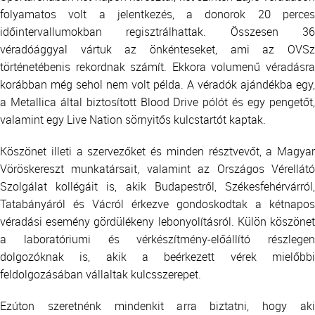
folyamatos volt a jelentkezés, a donorok 20 perces
időintervallumokban regisztrálhattak. Összesen 36
véradóággyal vártuk az önkénteseket, ami az OVSz
történetébenis rekordnak számít. Ekkora volumenű véradásra
korábban még sehol nem volt példa. A véradók ajándékba egy,
a Metallica által biztosított Blood Drive pólót és egy pengetőt,
valamint egy Live Nation sörnyitős kulcstartót kaptak.
Köszönet illeti a szervezőket és minden résztvevőt, a Magyar
Vöröskereszt munkatársait, valamint az Országos Vérellátó
Szolgálat kollégáit is, akik Budapestről, Székesfehérvárról,
Tatabányáról és Vácról érkezve gondoskodtak a kétnapos
véradási esemény gördülékeny lebonyolításról. Külön köszönet
a laboratóriumi és vérkészítmény-előállító részlegen
dolgozóknak is, akik a beérkezett vérek mielőbbi
feldolgozásában vállaltak kulcsszerepet.
Ezúton szeretnénk mindenkit arra biztatni, hogy aki