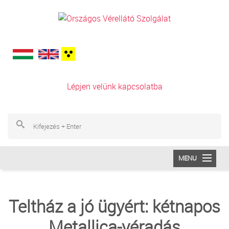
Ugrás a tartalomra
Lépjen velünk kapcsolatba
Ke
Ke
MENU
INTÉZETÜNK
Teltház a jó ügyért: kétnapos
VÉRADÁS
Metallica-véradás