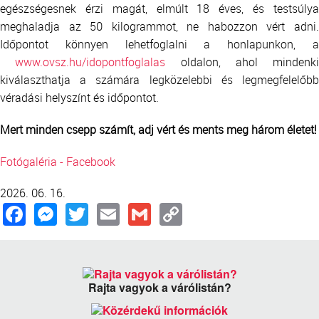
egészségesnek érzi magát, elmúlt 18 éves, és testsúlya
meghaladja az 50 kilogrammot, ne habozzon vért adni.
Időpontot könnyen lehetfoglalni a honlapunkon, a
www.ovsz.hu/idopontfoglalas
oldalon, ahol mindenki
kiválaszthatja a számára legközelebbi és legmegfelelőbb
véradási helyszínt és időpontot.
Mert minden csepp számít, adj vért és ments meg három életet!
Fotógaléria - Facebook
2026. 06. 16.
Facebook
Messenger
Twitter
Email
Gmail
Copy
Link
Rajta vagyok a várólistán?