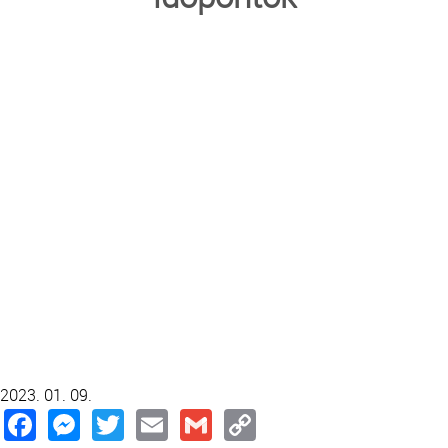
TRANSZFUZIOLÓGIA
SZERVDONÁCIÓ
ŐSSEJT DONÁCIÓ
VÁRÓLISTÁK
SAJTÓ
2023. 01. 09.
Facebook
Messenger
Twitter
Email
Gmail
Copy