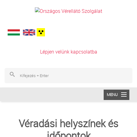
Ugrás a tartalomra
Lépjen velünk kapcsolatba
Ke
Ke
MENU
INTÉZETÜNK
Véradási helyszínek és
VÉRADÁS
időpontok