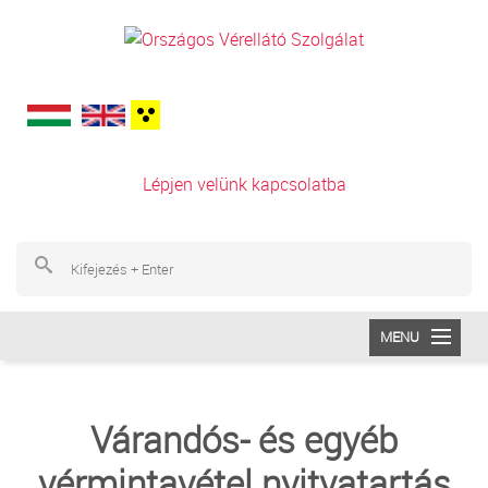
Ugrás a tartalomra
Lépjen velünk kapcsolatba
Ke
Ke
MENU
INTÉZETÜNK
Várandós- és egyéb
VÉRADÁS
vérmintavétel nyitvatartás