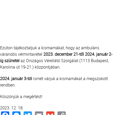
Ezúton tájékoztatjuk a kismamákat, hogy az ambuláns
várandós vérmintavétel
2023. december 21-től 2024. január 2-
ig szünetel
az Országos Vérellátó Szolgálat (1113 Budapest,
Karolina út 19-21.) központjában.
2024. január 3-tól
ismét várjuk a kismamákat a megszokott
rendben.
Köszönjük a megértést!
2023. 12. 18.
Facebook
Messenger
Twitter
Email
Gmail
Copy