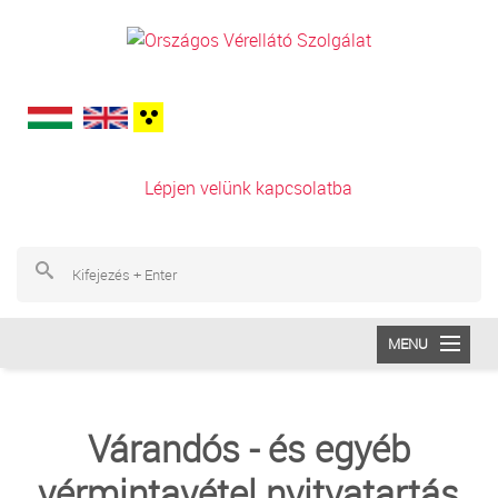
Ugrás a tartalomra
Lépjen velünk kapcsolatba
Ke
Ke
MENU
INTÉZETÜNK
Várandós - és egyéb
VÉRADÁS
vérmintavétel nyitvatartás