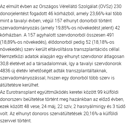
Az elmúlt évben az Országos Vérellátó Szolgálat (OVSz) 230
donorjelentést fogadott 46 kórházból, amely 23,66%-kal több
mint a tavalyi évben, végül 157 elhunyt donorból történt
szervadományozás (amely 19,85%-os növekedést jelent) 42
kórházban. A 157 agyhalott szervdonorból összesen 491
(18,89%-os növekedés), élődonorból pedig 52 (18,18%-os
növekedés) szerv került eltávolításra transzplantációs céllal.
Nemzetközi adatok alapján egy elhunyt szervdonor átlagosan
30,8 életévet ad a társadalomnak, így a tavalyi szervdonorok
4836 új életév lehetőségét adták transzplantáltaknak,
szervadományozással, hiszen egy donorból több szerv is
átültetésre kerülhet.
Az Eurotransplant együttműködés keretei között 99 külföldi
donorszerv beültetése történt meg hazánkban az előző évben,
ezek között 48 vese, 24 máj, 22 szív, 2 hasnyálmirigy és 3 tüdő
volt. Az elhunyt donoros szervátültetések 20,16%-a külföldi
szervvel történt.