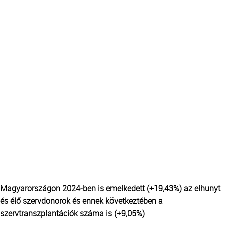
TRANSZFUZIOLÓGIA
SZERVDONÁCIÓ
ŐSSEJT DONÁCIÓ
VÁRÓLISTÁK
SAJTÓ
Magyarországon 2024-ben is emelkedett (+19,43%) az elhunyt
és élő szervdonorok és ennek következtében a
szervtranszplantációk száma is (+9,05%)