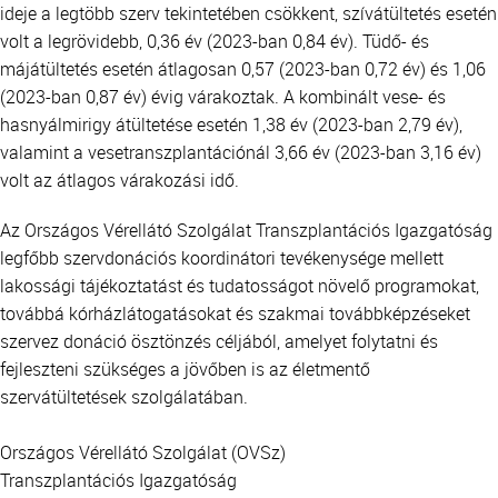
ideje a legtöbb szerv tekintetében csökkent, szívátültetés esetén
volt a legrövidebb, 0,36 év (2023-ban 0,84 év). Tüdő- és
májátültetés esetén átlagosan 0,57 (2023-ban 0,72 év) és 1,06
(2023-ban 0,87 év) évig várakoztak. A kombinált vese- és
hasnyálmirigy átültetése esetén 1,38 év (2023-ban 2,79 év),
valamint a vesetranszplantációnál 3,66 év (2023-ban 3,16 év)
volt az átlagos várakozási idő.
Az Országos Vérellátó Szolgálat Transzplantációs Igazgatóság
legfőbb szervdonációs koordinátori tevékenysége mellett
lakossági tájékoztatást és tudatosságot növelő programokat,
továbbá kórházlátogatásokat és szakmai továbbképzéseket
szervez donáció ösztönzés céljából, amelyet folytatni és
fejleszteni szükséges a jövőben is az életmentő
szervátültetések szolgálatában.
Országos Vérellátó Szolgálat (OVSz)
Transzplantációs Igazgatóság