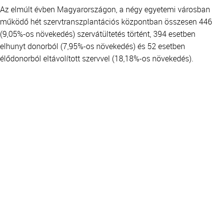
Az elmúlt évben Magyarországon, a négy egyetemi városban
működő hét szervtranszplantációs központban összesen 446
(9,05%-os növekedés) szervátültetés történt, 394 esetben
elhunyt donorból (7,95%-os növekedés) és 52 esetben
élődonorból eltávolított szervvel (18,18%-os növekedés).