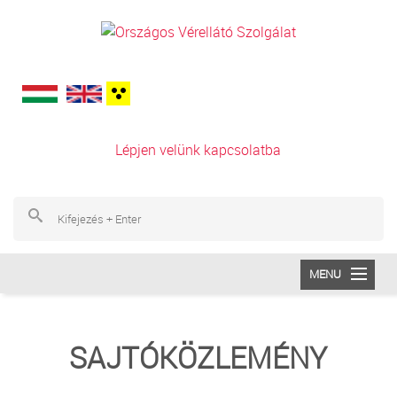
Ugrás a tartalomra
Lépjen velünk kapcsolatba
Ke
Ke
MENU
INTÉZETÜNK
SAJTÓKÖZLEMÉNY
VÉRADÁS