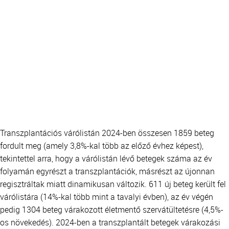
Transzplantációs várólistán 2024-ben összesen 1859 beteg
fordult meg (amely 3,8%-kal több az előző évhez képest),
tekintettel arra, hogy a várólistán lévő betegek száma az év
folyamán egyrészt a transzplantációk, másrészt az újonnan
regisztráltak miatt dinamikusan változik. 611 új beteg került fel
várólistára (14%-kal több mint a tavalyi évben), az év végén
pedig 1304 beteg várakozott életmentő szervátültetésre (4,5%-
os növekedés). 2024-ben a transzplantált betegek várakozási