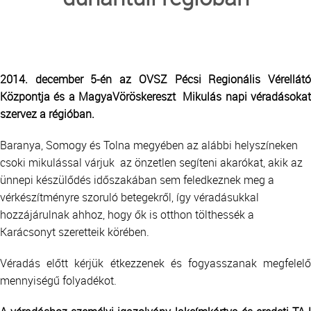
TRANSZFUZIOLÓGIA
SZERVDONÁCIÓ
2014. december 5-én az OVSZ Pécsi Regionális Vérellátó
ŐSSEJT DONÁCIÓ
Központja és a MagyaVöröskereszt Mikulás napi véradásokat
szervez a régióban.
VÁRÓLISTÁK
Baranya, Somogy és Tolna megyében az alábbi helyszíneken
csoki mikulással várjuk az önzetlen segíteni akarókat, akik az
SAJTÓ
ünnepi készülődés időszakában sem feledkeznek meg a
vérkészítményre szoruló betegekről, így véradásukkal
hozzájárulnak ahhoz, hogy ők is otthon tölthessék a
Karácsonyt szeretteik körében.
Véradás előtt kérjük étkezzenek és fogyasszanak megfelelő
mennyiségű folyadékot.