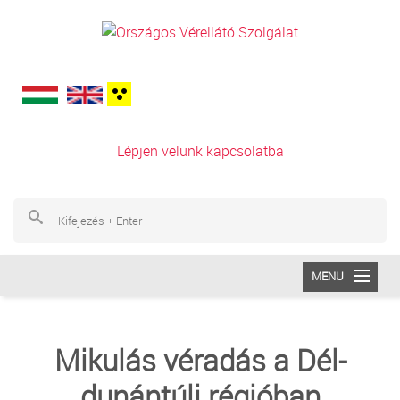
Ugrás a tartalomra
Lépjen velünk kapcsolatba
Ke
Ke
MENU
INTÉZETÜNK
Mikulás véradás a Dél-
VÉRADÁS
dunántúli régióban