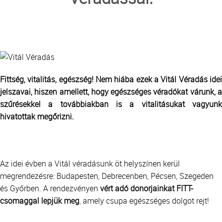
TRANSZFUZIOLÓGIA
SZERVDONÁCIÓ
ŐSSEJT DONÁCIÓ
Fittség, vitalitás, egészség! Nem hiába ezek a Vitál Véradás idei
jelszavai, hiszen amellett, hogy egészséges véradókat várunk, a
VÁRÓLISTÁK
szűrésekkel a továbbiakban is a vitalitásukat vagyunk
hivatottak megőrizni.
SAJTÓ
Az idei évben a Vitál véradásunk öt helyszínen kerül
megrendezésre: Budapesten, Debrecenben, Pécsen, Szegeden
és Győrben. A rendezvényen
vért adó donorjainkat FITT-
csomaggal lepjük meg
, amely csupa egészséges dolgot rejt!