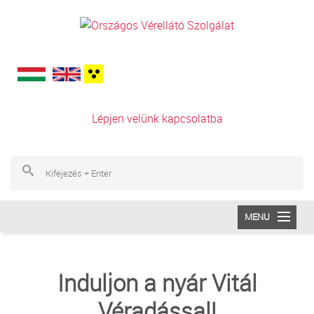
Ugrás a tartalomra
Lépjen velünk kapcsolatba
Ke
Ke
MENU
INTÉZETÜNK
Induljon a nyár Vitál
VÉRADÁS
Véradással!