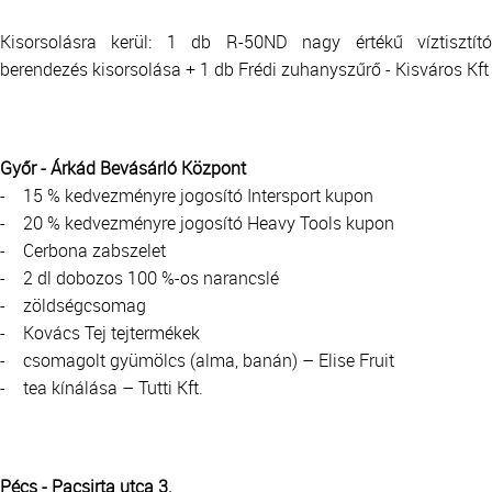
Kisorsolásra kerül: 1 db R-50ND nagy értékű víztisztító
berendezés kisorsolása + 1 db Frédi zuhanyszűrő - Kisváros Kft
Győr - Árkád Bevásárló Központ
- 15 % kedvezményre jogosító Intersport kupon
- 20 % kedvezményre jogosító Heavy Tools kupon
- Cerbona zabszelet
- 2 dl dobozos 100 %-os narancslé
- zöldségcsomag
- Kovács Tej tejtermékek
- csomagolt gyümölcs (alma, banán) – Elise Fruit
- tea kínálása – Tutti Kft.
Pécs - Pacsirta utca 3.