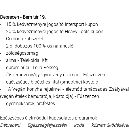
Debrecen - Bem tér 19.
- 15 % kedvezményre jogosító Intersport kupon
- 20 % kedvezményre jogosító Heavy Tools kupon
- Cerbona zabszelet
- 2 dl dobozos 100 %-os narancslé
- zöldségcsomag
- alma - Telekoldal Kft
- durum buci - Lejla Pékség
- fűszernövény/gyógynövény csomag - Fűszer zen
- egészséges bioétel és -ital (smoothie) kóstoló
- A Vegán konyha rejtelmei - életmód tanácsadás Zsályával
(vegán ételek bemutatója, kóstolója) - Fűszer zen
- gyermeksarok, arcfestés
Egészséges életmóddal kapcsolatos programok
Debreceni Egészségfejlesztési Iroda közreműködésével