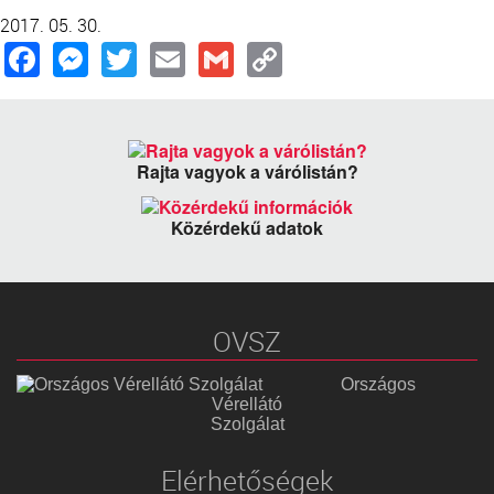
2017. 05. 30.
Facebook
Messenger
Twitter
Email
Gmail
Copy
Link
Rajta vagyok a várólistán?
Közérdekű adatok
OVSZ
Országos
Vérellátó
Szolgálat
Elérhetőségek