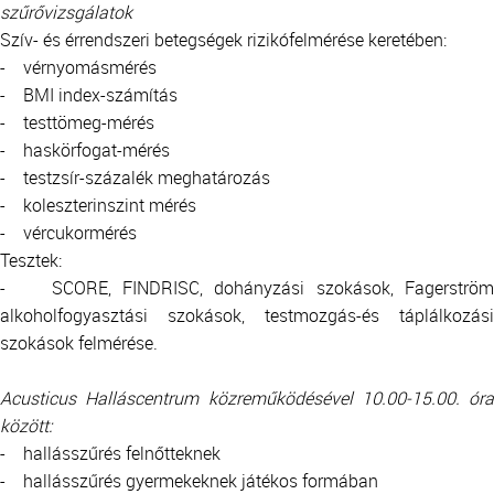
szűrővizsgálatok
Szív- és érrendszeri betegségek rizikófelmérése keretében:
- vérnyomásmérés
- BMI index-számítás
- testtömeg-mérés
- haskörfogat-mérés
- testzsír-százalék meghatározás
- koleszterinszint mérés
- vércukormérés
Tesztek:
- SCORE, FINDRISC, dohányzási szokások, Fagerström
alkoholfogyasztási szokások, testmozgás-és táplálkozási
szokások felmérése.
Acusticus Halláscentrum közreműködésével 10.00-15.00. óra
között:
- hallásszűrés felnőtteknek
- hallásszűrés gyermekeknek játékos formában