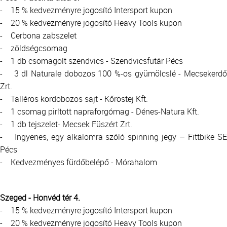
- 15 % kedvezményre jogosító Intersport kupon
- 20 % kedvezményre jogosító Heavy Tools kupon
- Cerbona zabszelet
- zöldségcsomag
- 1 db csomagolt szendvics - Szendvicsfutár Pécs
- 3 dl Naturale dobozos 100 %-os gyümölcslé - Mecsekerdő
Zrt.
- Talléros kördobozos sajt - Kőröstej Kft.
- 1 csomag pirított napraforgómag - Dénes-Natura Kft.
- 1 db tejszelet- Mecsek Füszért Zrt.
- Ingyenes, egy alkalomra szóló spinning jegy – Fittbike SE
Pécs
- Kedvezményes fürdőbelépő - Mórahalom
Szeged - Honvéd tér 4.
- 15 % kedvezményre jogosító Intersport kupon
- 20 % kedvezményre jogosító Heavy Tools kupon