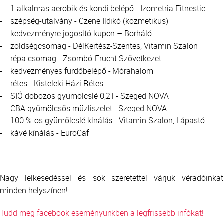
- 1 alkalmas aerobik és kondi belépő - Izometria Fitnestic
- szépség-utalvány - Czene Ildikó (kozmetikus)
- kedvezményre jogosító kupon – Borháló
- zöldségcsomag - DélKertész-Szentes, Vitamin Szalon
- répa csomag - Zsombó-Frucht Szövetkezet
- kedvezményes fürdőbelépő - Mórahalom
- rétes - Kisteleki Házi Rétes
- SIÓ dobozos gyümölcslé 0,2 l - Szeged NOVA
- CBA gyümölcsös müzliszelet - Szeged NOVA
- 100 %-os gyümölcslé kínálás - Vitamin Szalon, Lápastó
- kávé kínálás - EuroCaf
Nagy lelkesedéssel és sok szeretettel várjuk véradóinkat
minden helyszínen!
Tudd meg facebook eseményünkben a legfrissebb infókat!