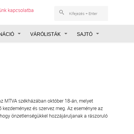
lünk kapcsolatba
NÁCIÓ
VÁRÓLISTÁK
SAJTÓ
 az MTVA székházában október 18-án, melyet
tő kezdeményez és szervez meg. Az eseményre az
 hogy önzetlenségükkel hozzájáruljanak a rászoruló