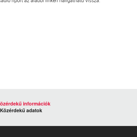
dió riport az alábbi linken hallgatható vissza.
Közérdekű adatok