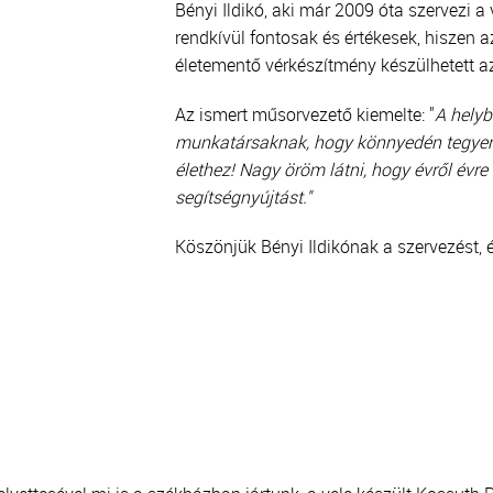
Bényi Ildikó, aki már 2009 óta szervezi 
rendkívül fontosak és értékesek, hiszen a
életementő vérkészítmény készülhetett az
Az ismert műsorvezető kiemelte: "
A helyb
munkatársaknak, hogy könnyedén tegyene
élethez! Nagy öröm látni, hogy évről évre
segítségnyújtást."
Köszönjük Bényi Ildikónak a szervezést,