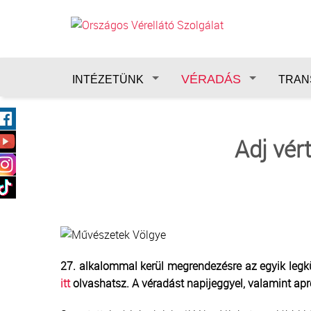
Ugrás a tartalomra
VÉRADÁS
INTÉZETÜNK
TRAN
Adj vér
27. alkalommal kerül megrendezésre az egyik legkü
itt
olvashatsz. A véradást napijeggyel, valamint ap