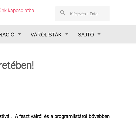
lünk kapcsolatba
NÁCIÓ
VÁRÓLISTÁK
SAJTÓ
retében!
ivál. A fesztiválról és a programlistáról bővebben