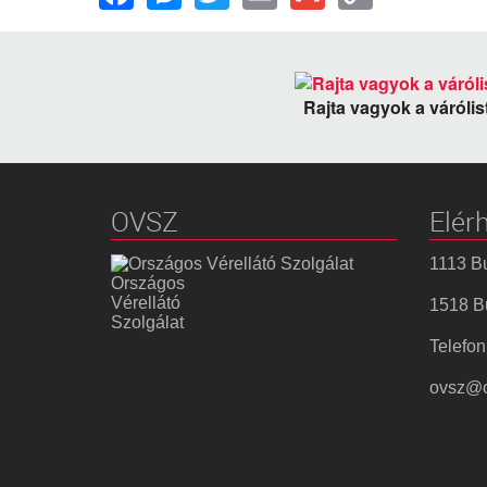
Link
Rajta vagyok a váróli
OVSZ
Elér
1113 Bu
Országos
Vérellátó
1518 Bu
Szolgálat
Telefon
ovsz@o