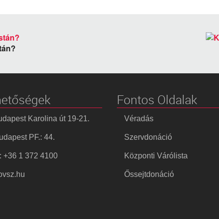
stán?
hetőségek
Fontos Oldalak
dapest Karolina út 19-21.
Véradás
dapest PF.: 44.
Szervdonáció
: +36 1 372 4100
Központi Várólista
vsz.hu
Őssejtdonáció