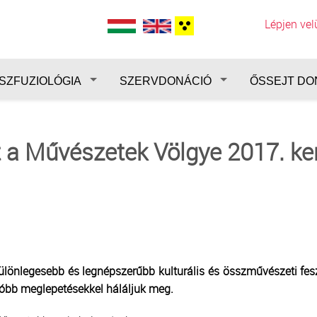
Lépjen ve
SZFUZIOLÓGIA
SZERVDONÁCIÓ
ŐSSEJT DO
t a Művészetek Völgye 2017. ke
lönlegesebb és legnépszerűbb kulturális és összművészeti feszt
róbb meglepetésekkel háláljuk meg.