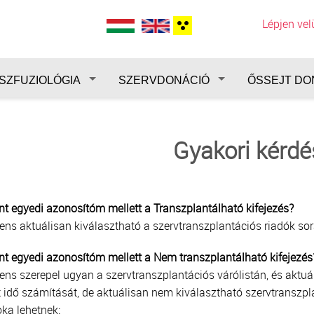
Lépjen ve
SZFUZIOLÓGIA
SZERVDONÁCIÓ
ŐSSEJT DO
Gyakori kérdé
ent egyedi azonosítóm mellett a Transzplantálható kifejezés?
iens aktuálisan kiválasztható a szervtranszplantációs riadók sor
ent egyedi azonosítóm mellett a Nem transzplantálható kifejezés
iens szerepel ugyan a szervtranszplantációs várólistán, és aktuá
tt idő számítását, de aktuálisan nem kiválasztható szervtranszpl
ka lehetnek: