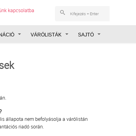
lünk kapcsolatba
NÁCIÓ
VÁRÓLISTÁK
SAJTÓ
sek
án.
?
lis állapota nem befolyásolja a várólistán
antációs riadó során.