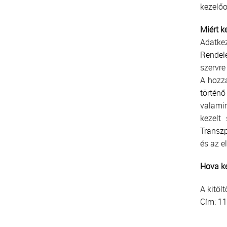
kezelő
Miért k
Adatkez
Rendele
szervre
A hozzá
történő
valamin
kezelt
Transzp
és az e
Hova ke
A kitöl
Cím: 11