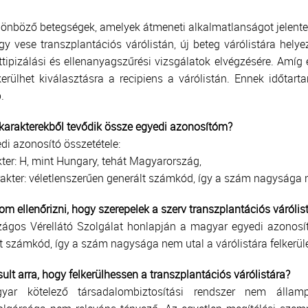
lönböző betegségek, amelyek átmeneti alkalmatlanságot jelente
gy vese transzplantációs várólistán, új beteg várólistára hely
ttipizálási és ellenanyagszűrési vizsgálatok elvégzésére. Amí
erülhet kiválasztásra a recipiens a várólistán. Ennek időtar
.
karakterekből tevődik össze egyedi azonosítóm?
di azonosító összetétele:
kter: H, mint Hungary, tehát Magyarország,
rakter: véletlenszerűen generált számkód, így a szám nagysága ne
om ellenőrizni, hogy szerepelek a szerv transzplantációs várólis
ágos Vérellátó Szolgálat honlapján a magyar egyedi azonosít
t számkód, így a szám nagysága nem utal a várólistára felkerül
sult arra, hogy felkerülhessen a transzplantációs várólistára?
ar kötelező társadalombiztosítási rendszer nem államp