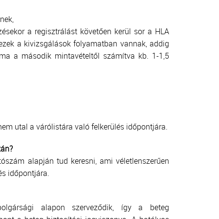
nek,
ezésekor a regisztrálást követően kerül sor a HLA
g ezek a kivizsgálások folyamatban vannak, addig
tama a második mintavételtől számítva kb. 1-1,5
m utal a várólistára való felkerülés időpontjára.
tán?
ószám alapján tud keresni, ami véletlenszerűen
és időpontjára.
olgársági alapon szerveződik, így a beteg