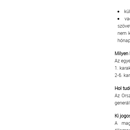
kü
va
szöve
nem k
hónap
Milyen 
Az egye
1. kara
2-6. ka
Hol tud
Az Orsz
generál
Ki jogo
A magy