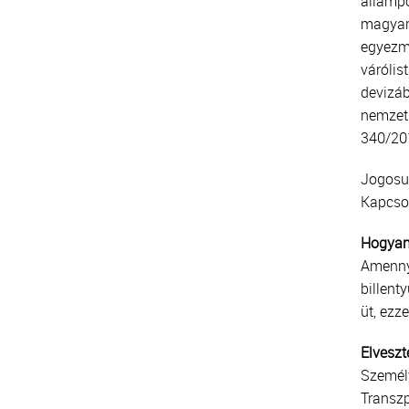
állampo
magyar 
egyezmé
váróli
devizáb
nemzetk
340/201
Jogosul
Kapcsol
Hogyan 
Amenny
billent
üt, ezz
Elveszt
Személ
Transz