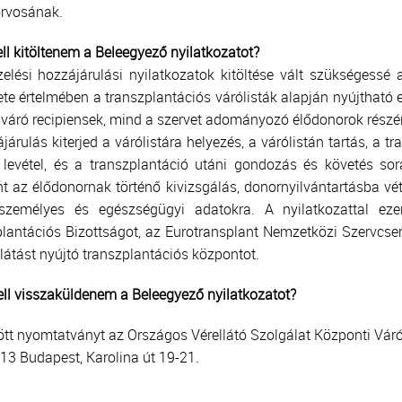
orvosának.
ell kitöltenem a Beleegyező nyilatkozatot?
elési hozzájárulási nyilatkozatok kitöltése vált szükségess
te értelmében a transzplantációs várólisták alapján nyújtható 
 váró recipiensek, mind a szervet adományozó élődonorok részér
járulás kiterjed a várólistára helyezés, a várólistán tartás, a tr
 levétel, és a transzplantáció utáni gondozás és követés so
t az élődonornak történő kivizsgálás, donornyilvántartásba vét
 személyes és egészségügyi adatokra. A nyilatkozattal ezen
lantációs Bizottságot, az Eurotransplant Nemzetközi Szervcser
llátást nyújtó transzplantációs központot.
ll visszaküldenem a Beleegyező nyilatkozatot?
tött nyomtatványt az Országos Vérellátó Szolgálat Központi Váról
13 Budapest, Karolina út 19-21.