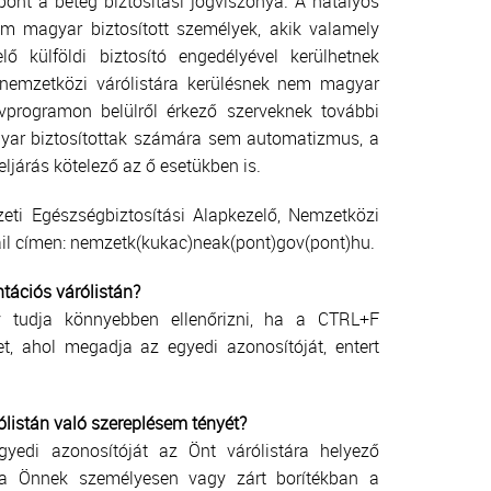
ont a beteg biztosítási jogviszonya. A hatályos
nem magyar biztosított személyek, akik valamely
elő külföldi biztosító engedélyével kerülhetnek
 nemzetközi várólistára kerülésnek nem magyar
rvprogramon belülről érkező szerveknek további
gyar biztosítottak számára sem automatizmus, a
ljárás kötelező az ő esetükben is.
eti Egészségbiztosítási Alapkezelő, Nemzetközi
ail címen: nemzetk(kukac)neak(pont)gov(pont)hu.
ációs várólistán?
gy tudja könnyebben ellenőrizni, ha a CTRL+F
t, ahol megadja az egyedi azonosítóját, entert
ólistán való szereplésem tényét?
gyedi azonosítóját az Önt várólistára helyező
dja Önnek személyesen vagy zárt borítékban a