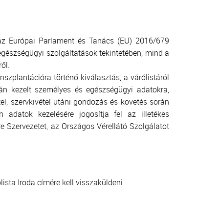
é az Európai Parlament és Tanács (EU) 2016/679
egészségügyi szolgáltatások tekintetében, mind a
ől.
anszplantációra történő kiválasztás, a várólistáról
rán kezelt személyes és egészségügyi adatokra,
el, szervkivétel utáni gondozás és követés során
 adatok kezelésére jogosítja fel az illetékes
e Szervezetet, az Országos Vérellátó Szolgálatot
ista Iroda címére kell visszaküldeni.