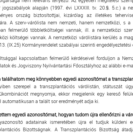
lgársága nem releváns tényező. Az egyetlen megítélési szemp
jogszabályok alapján (1997. évi LXXXIII. tv. 20.§. 5.c.) a 
nyes ország biztosítottjai, kizárólag az illetékes tehervis
stára. A szerv-várólista nem nemzeti, hanem nemzetközi, s a
an felmerülő többletköltségei vannak, ill. a nemzetközi sze
özi költségei vannak. A nemzetközi várólistára kerülés a ma
3. (IX.25) Kormányrendelet szabályai szerinti engedélyeztetési e
tsággal kapcsolatban felmerülő kérdéseivel forduljon a Nemz
atok és Jogviszony Nyilvántartási Főosztályhoz az alábbi e-m
találhatom meg könnyebben egyedi azonosítómat a transzplant
iben szerepel a transzplantációs várólistán, státuszát ú
yűkombinációt megnyomja, ekkor megjelenik egy kereső felüle
el automatikusan a talált sor eredményét adja ki.
ettem egyedi azonosítómat, hogyan tudom újra ellenőrizni a vár
yazonosító adatainak ismeretében újra el tudjuk küldeni e
plantációs Bizottságnak. A Transzplantációs Bizottság áta