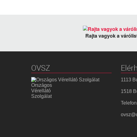
Rajta vagyok a váróli
OVSZ
Elér
1113 Bu
Országos
Vérellátó
1518 Bu
Szolgálat
Telefon
ovsz@o