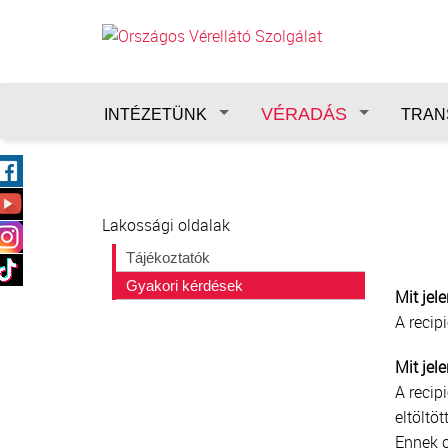
Ugrás a tartalomra
VÉRADÁS
INTÉZETÜNK
TRAN
Lakossági oldalak
Tájékoztatók
Gyakori kérdések
Mit jel
A recip
Mit jel
A recip
eltöltö
Ennek o