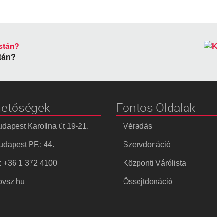
stán?
hetőségek
Fontos Oldalak
dapest Karolina út 19-21.
Véradás
dapest PF.: 44.
Szervdonáció
: +36 1 372 4100
Központi Várólista
vsz.hu
Őssejtdonáció