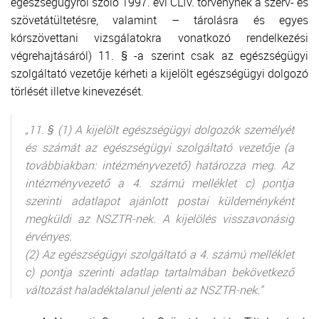
egészségügyről szóló 1997. évi CLIV. törvénynek a szerv- és
szövetátültetésre, valamint – tárolásra és egyes
kórszövettani vizsgálatokra vonatkozó rendelkezési
végrehajtásáról) 11. § -a szerint csak az egészségügyi
szolgáltató vezetője kérheti a kijelölt egészségügyi dolgozó
törlését illetve kinevezését.
„11. § (1) A kijelölt egészségügyi dolgozók személyét
és számát az egészségügyi szolgáltató vezetője (a
továbbiakban: intézményvezető) határozza meg. Az
intézményvezető a 4. számú melléklet c) pontja
szerinti adatlapot ajánlott postai küldeményként
megküldi az NSZTR-nek. A kijelölés visszavonásig
érvényes.
(2) Az egészségügyi szolgáltató a 4. számú melléklet
c) pontja szerinti adatlap tartalmában bekövetkező
változást haladéktalanul jelenti az NSZTR-nek.”