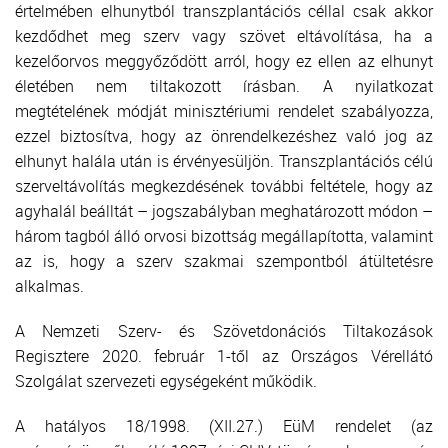
értelmében elhunytból transzplantációs céllal csak akkor
kezdődhet meg szerv vagy szövet eltávolítása, ha a
kezelőorvos meggyőződött arról, hogy ez ellen az elhunyt
életében nem tiltakozott írásban. A nyilatkozat
megtételének módját minisztériumi rendelet szabályozza,
ezzel biztosítva, hogy az önrendelkezéshez való jog az
elhunyt halála után is érvényesüljön. Transzplantációs célú
szerveltávolítás megkezdésének további feltétele, hogy az
agyhalál beálltát – jogszabályban meghatározott módon –
három tagból álló orvosi bizottság megállapította, valamint
az is, hogy a szerv szakmai szempontból átültetésre
alkalmas.
A Nemzeti Szerv- és Szövetdonációs Tiltakozások
Regisztere 2020. február 1-től az Országos Vérellátó
Szolgálat szervezeti egységeként működik.
A hatályos 18/1998. (XII.27.) EüM rendelet (az