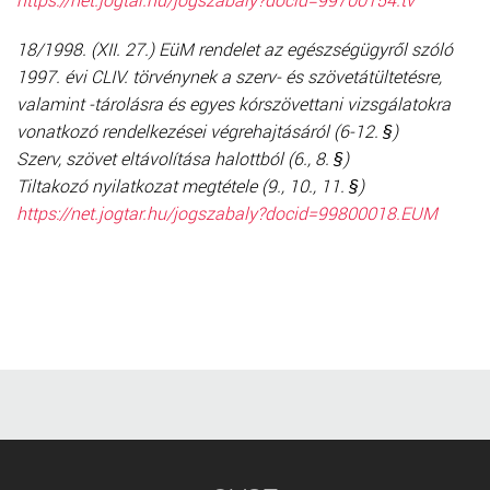
18/1998. (XII. 27.) EüM rendelet az egészségügyről szóló
1997. évi CLIV. törvénynek a szerv- és szövetátültetésre,
valamint -tárolásra és egyes kórszövettani vizsgálatokra
vonatkozó rendelkezései végrehajtásáról (6-12. §)
Szerv, szövet eltávolítása halottból (6., 8. §)
Tiltakozó nyilatkozat megtétele (9., 10., 11. §)
https://net.jogtar.hu/jogszabaly?docid=99800018.EUM