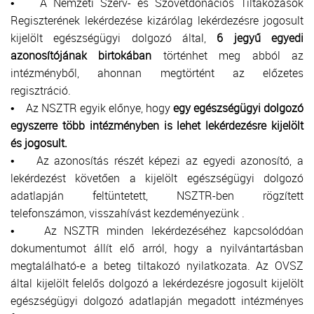
• A Nemzeti Szerv- és Szövetdonációs Tiltakozások
Regiszterének lekérdezése kizárólag lekérdezésre jogosult
kijelölt egészségügyi dolgozó által,
6 jegyű egyedi
azonosítójának birtokában
történhet meg abból az
intézményből, ahonnan megtörtént az előzetes
regisztráció.
• Az NSZTR egyik előnye, hogy
egy egészségügyi dolgozó
egyszerre több intézményben is lehet lekérdezésre kijelölt
és jogosult.
• Az azonosítás részét képezi az egyedi azonosító, a
lekérdezést követően a kijelölt egészségügyi dolgozó
adatlapján feltüntetett, NSZTR-ben rögzített
telefonszámon, visszahívást kezdeményezünk .
• Az NSZTR minden lekérdezéséhez kapcsolódóan
dokumentumot állít elő arról, hogy a nyilvántartásban
megtalálható-e a beteg tiltakozó nyilatkozata. Az OVSZ
által kijelölt felelős dolgozó a lekérdezésre jogosult kijelölt
egészségügyi dolgozó adatlapján megadott intézményes