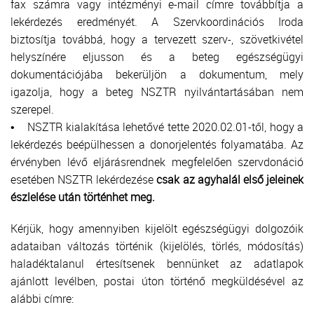
fax számra vagy intézményi e-mail címre továbbítja a
lekérdezés eredményét. A Szervkoordinációs Iroda
biztosítja továbbá, hogy a tervezett szerv-, szövetkivétel
helyszínére eljusson és a beteg egészségügyi
dokumentációjába bekerüljön a dokumentum, mely
igazolja, hogy a beteg NSZTR nyilvántartásában nem
szerepel.
• NSZTR kialakítása lehetővé tette 2020.02.01-től, hogy a
lekérdezés beépülhessen a donorjelentés folyamatába. Az
érvényben lévő eljárásrendnek megfelelően szervdonáció
esetében NSZTR lekérdezése
csak az agyhalál első jeleinek
észlelése után történhet meg.
Kérjük, hogy amennyiben kijelölt egészségügyi dolgozóik
adataiban változás történik (kijelölés, törlés, módosítás)
haladéktalanul értesítsenek bennünket az adatlapok
ajánlott levélben, postai úton történő megküldésével az
alábbi címre: