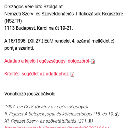
Országos Vérellátó Szolgálat
Nemzeti Szerv- és Szövetdonációs Tiltakozások Regisztere
(NSZTR)
1113 Budapest, Karolina út 19-21.
A 18/1998. (XII.27.) EüM rendelet 4. számú melléklet c)
pontja szerinti,
Adatlap a kijelölt egészségügyi dolgozóról
-
Kitöltési segédlet az adatlaphoz
-
Vonatkozó jogszabályok:
1997. évi CLIV. törvény az egészségügyről
II. Fejezet A betegek jogai és kötelezettségei (15. és 19. §)
XI. Fejezet Szerv- és szövetátültetés (211. §)
https://net.jogtar.hu/jogszabaly?docid=99700154.tv