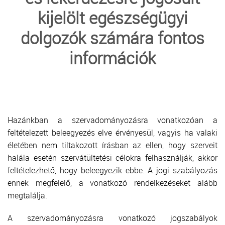
kijelölt egészségügyi
BLOOD DONATION
dolgozók számára fontos
ORGAN COORDINATION OFFICE
információk
STEM CELL DONATION
CENTRAL WAITING LIST OFFICE
Hazánkban a szervadományozásra vonatkozóan a
feltételezett beleegyezés elve érvényesül, vagyis ha valaki
életében nem tiltakozott írásban az ellen, hogy szerveit
halála esetén szervátültetési célokra felhasználják, akkor
feltételezhető, hogy beleegyezik ebbe. A jogi szabályozás
ennek megfelelő, a vonatkozó rendelkezéseket alább
megtalálja.
A szervadományozásra vonatkozó jogszabályok