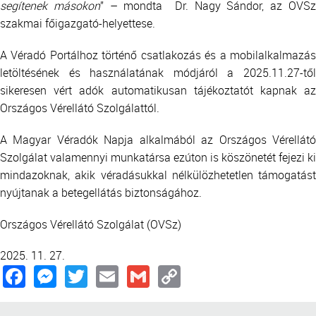
segítenek másokon
” – mondta Dr. Nagy Sándor, az OVS
szakmai főigazgató-helyettese.
A Véradó Portálhoz történő csatlakozás és a mobilalkalmazás
letöltésének és használatának módjáról a 2025.11.27-től
sikeresen vért adók automatikusan tájékoztatót kapnak az
Országos Vérellátó Szolgálattól.
A Magyar Véradók Napja alkalmából az Országos Vérellátó
Szolgálat valamennyi munkatársa ezúton is köszönetét fejezi ki
mindazoknak, akik véradásukkal nélkülözhetetlen támogatást
nyújtanak a betegellátás biztonságához.
Országos Vérellátó Szolgálat (OVSz)
2025. 11. 27.
Facebook
Messenger
Twitter
Email
Gmail
Copy
Link