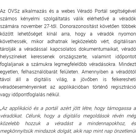
Az OVSz alkalmazás és a webes Véradó Portál segítségével
számos kényelmi szolgáltatás válik elérhetővé a véradók
számára november 27-től. Donorazonosítást követően többek
között lehetőséget kínál arra, hogy a véradók nyomon
követhessék, mikor adhatnak legközelebb vért, digitálisan
tárolják a véradással kapcsolatos dokumentumaikat, véradó
helyszíneket keressenek országszerte, valamint időpontot
foglaljanak a számukra legmegfelelőbb véradásokra. Mindezt
egyetlen, felhasználóbarát felületen. Amennyiben a véradótól
távol áll a digitális világ, a jövőben is felkeresheti
véradóeseményeinket az applikációban történő regisztráció
vagy időpontfoglalás nélkül.
„
Az applikáció és a portál azért jött létre, hogy támogassa a
véradókat. Célunk, hogy a digitális megoldások révén még
közelebb hozzuk a véradást a mindennapokhoz, és
megkönnyítsük mindazok dolgát, akik nap mint nap önzetlenül