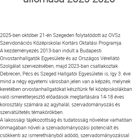
BLOOD DONATION
ORGAN COORDINATION OFFICE
2025-ben október 21-én Szegeden folytatódott az OVSz
STEM CELL DONATION
Szervdonációs Középiskolai Kortárs Oktatási Programja.
A kezdeményezés 2013-ban indult a Budapesti
CENTRAL WAITING LIST OFFICE
Orvostanhallgatók Egyesülete és az Országos Vérellátó
Szolgálat szervezésében, majd 2023-ban csatlakoztak
Debrecen, Pécs és Szeged Hallgatói Egyesületei is, így 3. éve
mind a négy egyetemi városban jelen van a képzés, melynek
keretében orvostanhallgatókat készítünk fel középiskolákban
való ismeretterjesztő előadások megtartására 14-18 éves
korosztály számára az agyhalál, szervadományozás és
szervátültetés témakörökben.
A lakossági tájékozottság és tudatosság növelése varhatóan
önmagában növeli a szervadományozási potenciált és
csökkenti az ismerethiányból adódó, szervadományozással