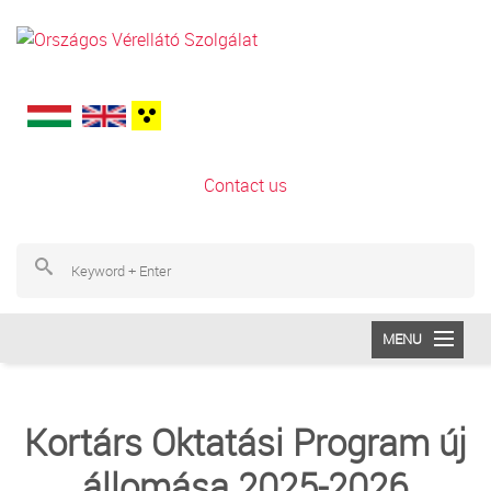
Skip to main content
Contact us
S
Se
MENU
SAJTÓ
Kortárs Oktatási Program új
SERVICE
állomása 2025-2026