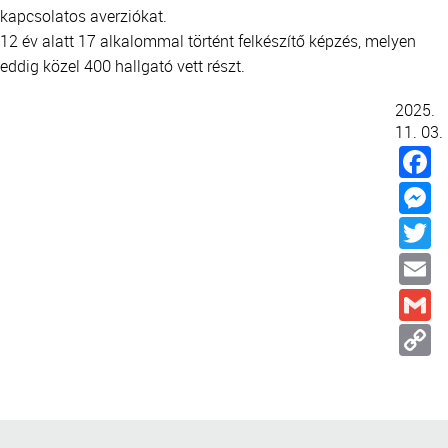
kapcsolatos averziókat.
12 év alatt 17 alkalommal történt felkészítő képzés, melyen
eddig közel 400 hallgató vett részt.
2025.
11. 03.
T
E
G
L