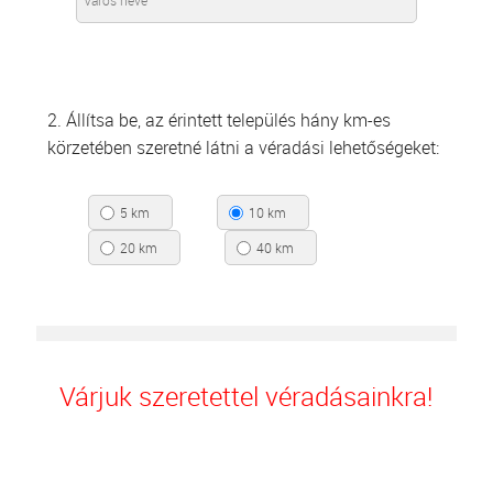
2. Állítsa be, az érintett település hány km-es
körzetében szeretné látni a véradási lehetőségeket:
5 km
10 km
20 km
40 km
Várjuk szeretettel véradásainkra!