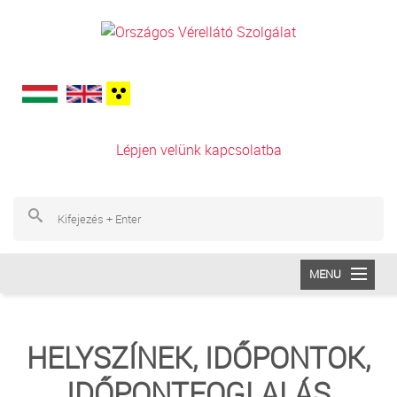
Ugrás a tartalomra
Lépjen velünk kapcsolatba
Ke
Ke
MENU
INTÉZETÜNK
HELYSZÍNEK, IDŐPONTOK,
VÉRADÁS
IDŐPONTFOGLALÁS