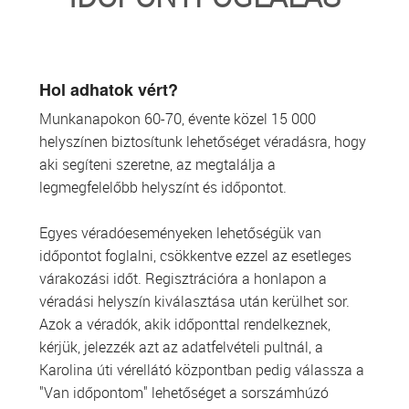
TRANSZFUZIOLÓGIA
SZERVDONÁCIÓ
Hol adhatok vért?
Munkanapokon 60-70, évente közel 15 000
ŐSSEJT DONÁCIÓ
helyszínen biztosítunk lehetőséget véradásra, hogy
aki segíteni szeretne, az megtalálja a
VÁRÓLISTÁK
legmegfelelőbb helyszínt és időpontot.
SAJTÓ
Egyes véradóeseményeken lehetőségük van
időpontot foglalni, csökkentve ezzel az esetleges
várakozási időt. Regisztrációra a honlapon a
véradási helyszín kiválasztása után kerülhet sor.
Azok a véradók, akik időponttal rendelkeznek,
kérjük, jelezzék azt az adatfelvételi pultnál, a
Karolina úti vérellátó központban pedig válassza a
"Van időpontom" lehetőséget a sorszámhúzó