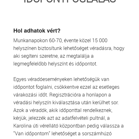
TRANSZFUZIOLÓGIA
SZERVDONÁCIÓ
Hol adhatok vért?
Munkanapokon 60-70, évente közel 15 000
ŐSSEJT DONÁCIÓ
helyszínen biztosítunk lehetőséget véradásra, hogy
aki segíteni szeretne, az megtalálja a
VÁRÓLISTÁK
legmegfelelőbb helyszínt és időpontot.
SAJTÓ
Egyes véradóeseményeken lehetőségük van
időpontot foglalni, csökkentve ezzel az esetleges
várakozási időt. Regisztrációra a honlapon a
véradási helyszín kiválasztása után kerülhet sor.
Azok a véradók, akik időponttal rendelkeznek,
kérjük, jelezzék azt az adatfelvételi pultnál, a
Karolina úti vérellátó központban pedig válassza a
"Van időpontom" lehetőséget a sorszámhúzó