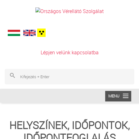
Ugrás a tartalomra
Lépjen velünk kapcsolatba
Ke
Ke
MENU
INTÉZETÜNK
HELYSZÍNEK, IDŐPONTOK,
VÉRADÁS
IDŐPONTFOGLALÁS