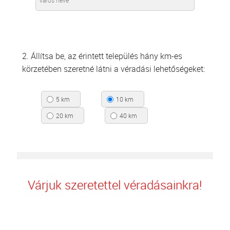
2. Állítsa be, az érintett település hány km-es
körzetében szeretné látni a véradási lehetőségeket:
5 km
10 km
20 km
40 km
Várjuk szeretettel véradásainkra!