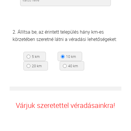
2. Állítsa be, az érintett település hány km-es
körzetében szeretné látni a véradási lehetőségeket:
5 km
10 km
20 km
40 km
Várjuk szeretettel véradásainkra!