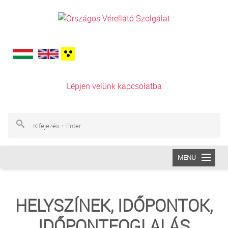
Ugrás a tartalomra
Lépjen velünk kapcsolatba
Ke
Ke
MENU
INTÉZETÜNK
HELYSZÍNEK, IDŐPONTOK,
VÉRADÁS
IDŐPONTFOGLALÁS