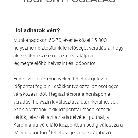
TRANSZFUZIOLÓGIA
SZERVDONÁCIÓ
Hol adhatok vért?
Munkanapokon 60-70, évente közel 15 000
ŐSSEJT DONÁCIÓ
helyszínen biztosítunk lehetőséget véradásra, hogy
aki segíteni szeretne, az megtalálja a
VÁRÓLISTÁK
legmegfelelőbb helyszínt és időpontot.
SAJTÓ
Egyes véradóeseményeken lehetőségük van
időpontot foglalni, csökkentve ezzel az esetleges
várakozási időt. Regisztrációra a honlapon a
véradási helyszín kiválasztása után kerülhet sor.
Azok a véradók, akik időponttal rendelkeznek,
kérjük, jelezzék azt az adatfelvételi pultnál, a
Karolina úti vérellátó központban pedig válassza a
"Van időpontom" lehetőséget a sorszámhúzó