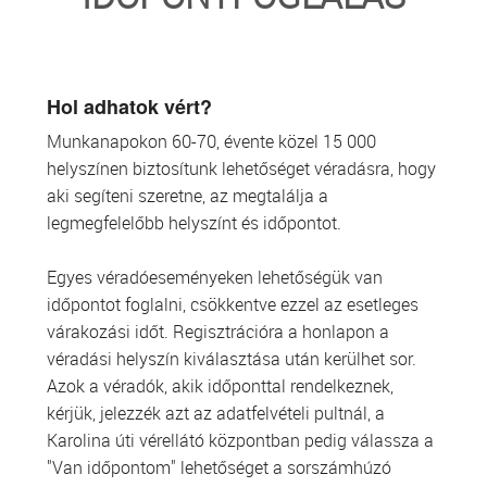
TRANSZFUZIOLÓGIA
SZERVDONÁCIÓ
Hol adhatok vért?
Munkanapokon 60-70, évente közel 15 000
ŐSSEJT DONÁCIÓ
helyszínen biztosítunk lehetőséget véradásra, hogy
aki segíteni szeretne, az megtalálja a
VÁRÓLISTÁK
legmegfelelőbb helyszínt és időpontot.
SAJTÓ
Egyes véradóeseményeken lehetőségük van
időpontot foglalni, csökkentve ezzel az esetleges
várakozási időt. Regisztrációra a honlapon a
véradási helyszín kiválasztása után kerülhet sor.
Azok a véradók, akik időponttal rendelkeznek,
kérjük, jelezzék azt az adatfelvételi pultnál, a
Karolina úti vérellátó központban pedig válassza a
"Van időpontom" lehetőséget a sorszámhúzó