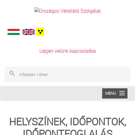
Ugrás a tartalomra
Lépjen velünk kapcsolatba
Ke
Ke
MENU
INTÉZETÜNK
HELYSZÍNEK, IDŐPONTOK,
VÉRADÁS
IDŐPONTFOGLALÁS