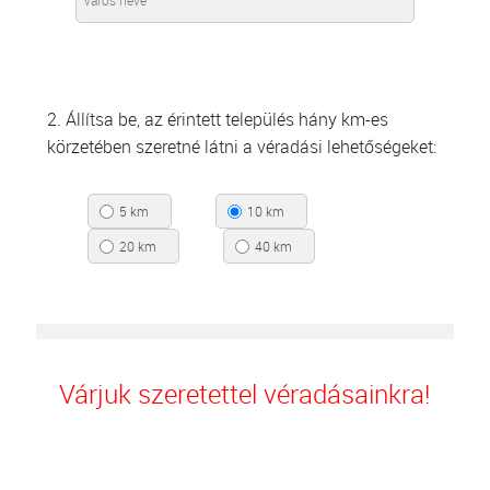
2. Állítsa be, az érintett település hány km-es
körzetében szeretné látni a véradási lehetőségeket:
5 km
10 km
20 km
40 km
Várjuk szeretettel véradásainkra!