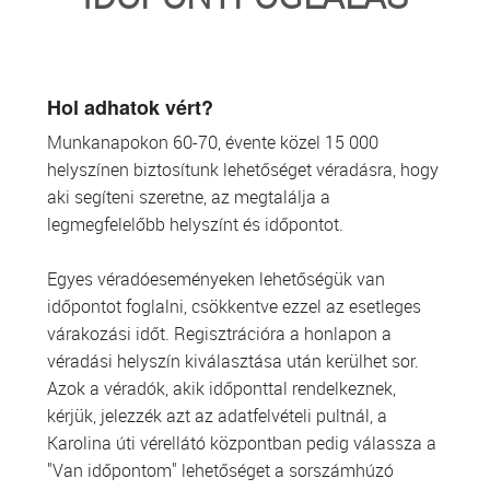
TRANSZFUZIOLÓGIA
SZERVDONÁCIÓ
Hol adhatok vért?
Munkanapokon 60-70, évente közel 15 000
ŐSSEJT DONÁCIÓ
helyszínen biztosítunk lehetőséget véradásra, hogy
aki segíteni szeretne, az megtalálja a
VÁRÓLISTÁK
legmegfelelőbb helyszínt és időpontot.
SAJTÓ
Egyes véradóeseményeken lehetőségük van
időpontot foglalni, csökkentve ezzel az esetleges
várakozási időt. Regisztrációra a honlapon a
véradási helyszín kiválasztása után kerülhet sor.
Azok a véradók, akik időponttal rendelkeznek,
kérjük, jelezzék azt az adatfelvételi pultnál, a
Karolina úti vérellátó központban pedig válassza a
"Van időpontom" lehetőséget a sorszámhúzó