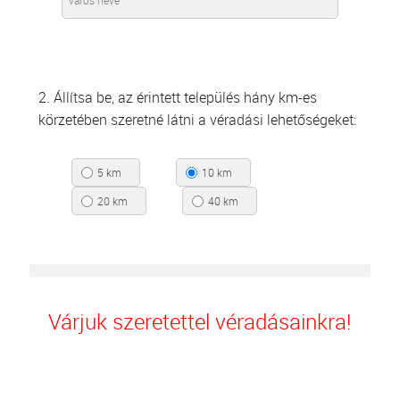
2. Állítsa be, az érintett település hány km-es
körzetében szeretné látni a véradási lehetőségeket:
5 km
10 km
20 km
40 km
Várjuk szeretettel véradásainkra!