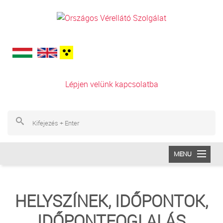
Ugrás a tartalomra
Lépjen velünk kapcsolatba
Ke
Ke
MENU
INTÉZETÜNK
HELYSZÍNEK, IDŐPONTOK,
VÉRADÁS
IDŐPONTFOGLALÁS