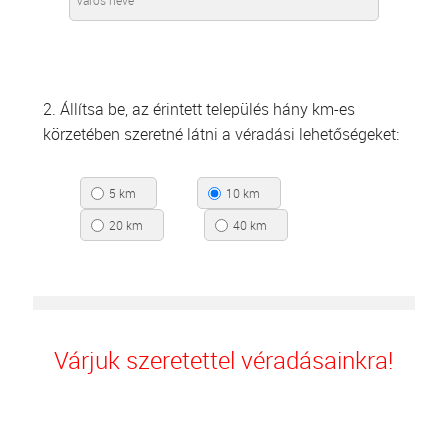
2. Állítsa be, az érintett település hány km-es
körzetében szeretné látni a véradási lehetőségeket:
5 km
10 km
20 km
40 km
Várjuk szeretettel véradásainkra!