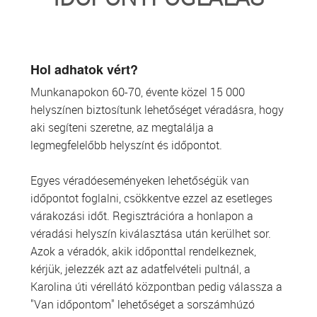
TRANSZFUZIOLÓGIA
SZERVDONÁCIÓ
Hol adhatok vért?
Munkanapokon 60-70, évente közel 15 000
ŐSSEJT DONÁCIÓ
helyszínen biztosítunk lehetőséget véradásra, hogy
aki segíteni szeretne, az megtalálja a
VÁRÓLISTÁK
legmegfelelőbb helyszínt és időpontot.
SAJTÓ
Egyes véradóeseményeken lehetőségük van
időpontot foglalni, csökkentve ezzel az esetleges
várakozási időt. Regisztrációra a honlapon a
véradási helyszín kiválasztása után kerülhet sor.
Azok a véradók, akik időponttal rendelkeznek,
kérjük, jelezzék azt az adatfelvételi pultnál, a
Karolina úti vérellátó központban pedig válassza a
"Van időpontom" lehetőséget a sorszámhúzó