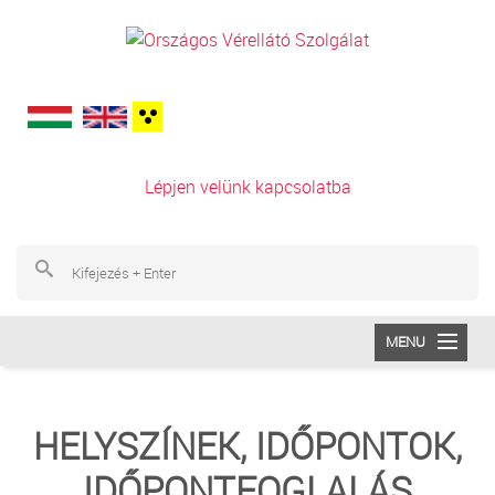
Ugrás a tartalomra
Lépjen velünk kapcsolatba
Ke
Ke
MENU
INTÉZETÜNK
HELYSZÍNEK, IDŐPONTOK,
VÉRADÁS
IDŐPONTFOGLALÁS