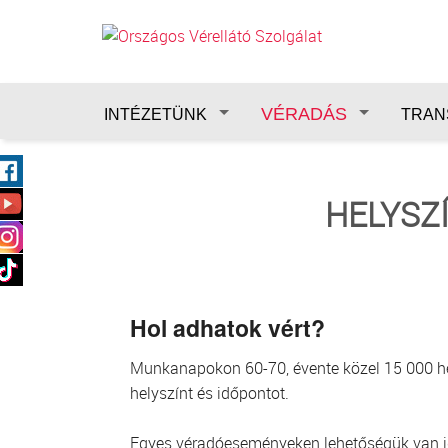
Ugrás a tartalomra
VÉRADÁS
INTÉZETÜNK
TRAN
HELYSZ
Hol adhatok vért?
Munkanapokon 60-70, évente közel 15 000 hely
helyszínt és időpontot.
Egyes véradóeseményeken lehetőségük van idő