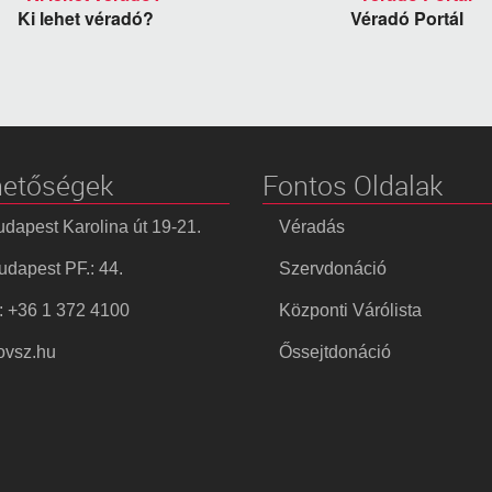
Ki lehet véradó?
Véradó Portál
hetőségek
Fontos Oldalak
dapest Karolina út 19-21.
Véradás
dapest PF.: 44.
Szervdonáció
: +36 1 372 4100
Központi Várólista
vsz.hu
Őssejtdonáció