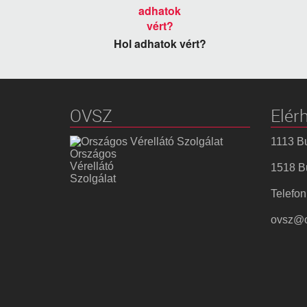
Hol adhatok vért?
OVSZ
Elér
1113 Bu
Országos
Vérellátó
1518 Bu
Szolgálat
Telefon
ovsz@o