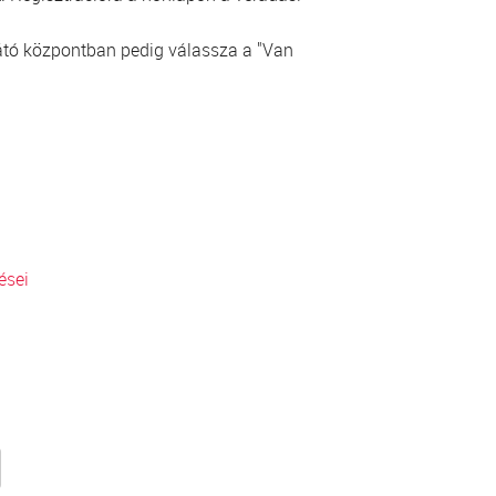
ellátó központban pedig válassza a "Van
ései