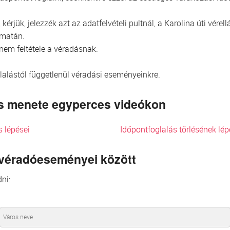
kérjük, jelezzék azt az adatfelvételi pultnál, a Karolina úti vér
omatán.
 nem feltétele a véradásnak.
glalástól függetlenül véradási eseményeinkre.
lés menete egyperces videókon
s lépései
Időpontfoglalás törlésének lép
 véradóeseményei között
ni: