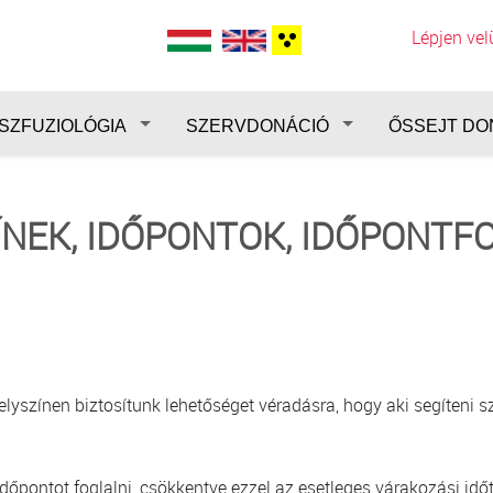
Lépjen ve
SZFUZIOLÓGIA
SZERVDONÁCIÓ
ŐSSEJT DO
ÍNEK, IDŐPONTOK, IDŐPONTF
színen biztosítunk lehetőséget véradásra, hogy aki segíteni sz
pontot foglalni, csökkentve ezzel az esetleges várakozási időt