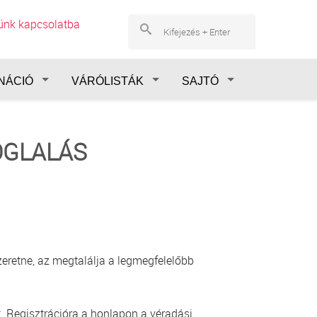
lünk kapcsolatba
NÁCIÓ
VÁRÓLISTÁK
SAJTÓ
OGLALÁS
eretne, az megtalálja a legmegfelelőbb
. Regisztrációra a honlapon a véradási