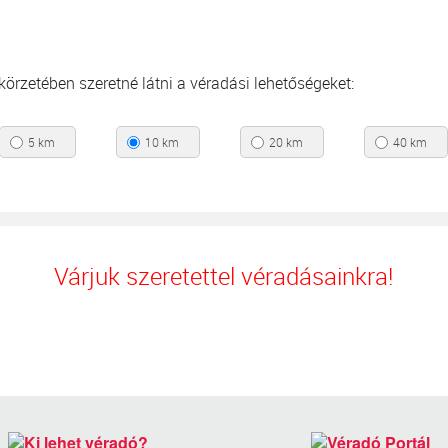
s körzetében szeretné látni a véradási lehetőségeket:
5 km
10 km
20 km
40 km
Várjuk szeretettel véradásainkra!