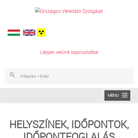
Ugrás a tartalomra
Lépjen velünk kapcsolatba
Ke
Ke
MENU
INTÉZETÜNK
HELYSZÍNEK, IDŐPONTOK,
VÉRADÁS
IDŐPONTFOGLALÁS