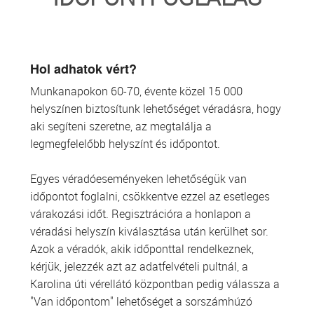
TRANSZFUZIOLÓGIA
SZERVDONÁCIÓ
Hol adhatok vért?
Munkanapokon 60-70, évente közel 15 000
ŐSSEJT DONÁCIÓ
helyszínen biztosítunk lehetőséget véradásra, hogy
aki segíteni szeretne, az megtalálja a
VÁRÓLISTÁK
legmegfelelőbb helyszínt és időpontot.
SAJTÓ
Egyes véradóeseményeken lehetőségük van
időpontot foglalni, csökkentve ezzel az esetleges
várakozási időt. Regisztrációra a honlapon a
véradási helyszín kiválasztása után kerülhet sor.
Azok a véradók, akik időponttal rendelkeznek,
kérjük, jelezzék azt az adatfelvételi pultnál, a
Karolina úti vérellátó központban pedig válassza a
"Van időpontom" lehetőséget a sorszámhúzó