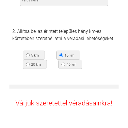
2. Állítsa be, az érintett település hány km-es
körzetében szeretné látni a véradási lehetőségeket:
5 km
10 km
20 km
40 km
Várjuk szeretettel véradásainkra!