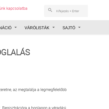
lünk kapcsolatba
NÁCIÓ
VÁRÓLISTÁK
SAJTÓ
OGLALÁS
eretne, az megtalálja a legmegfelelőbb
. Regisztrációra a honlapon a véradási