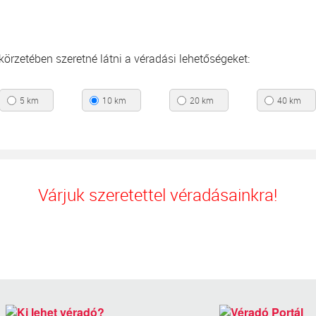
s körzetében szeretné látni a véradási lehetőségeket:
5 km
10 km
20 km
40 km
Várjuk szeretettel véradásainkra!