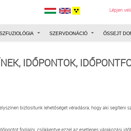
Lépjen ve
SZFUZIOLÓGIA
SZERVDONÁCIÓ
ŐSSEJT DO
ÍNEK, IDŐPONTOK, IDŐPONTF
színen biztosítunk lehetőséget véradásra, hogy aki segíteni sz
pontot foglalni, csökkentve ezzel az esetleges várakozási időt