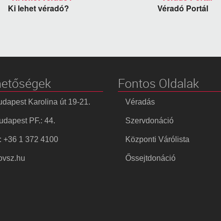
Ki lehet véradó?
Véradó Portál
hetőségek
Fontos Oldalak
dapest Karolina út 19-21.
Véradás
dapest PF.: 44.
Szervdonáció
: +36 1 372 4100
Központi Várólista
vsz.hu
Őssejtdonáció