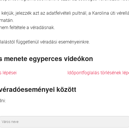
kérjük, jelezzék azt az adatfelvételi pultnál, a Karolina úti vér
omatán.
 nem feltétele a véradásnak.
glalástól függetlenül véradási eseményeinkre.
lés menete egyperces videókon
s lépései
Időpontfoglalás törlésének lép
 véradóeseményei között
ni: