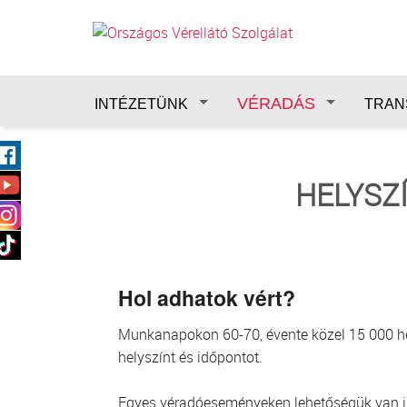
Ugrás a tartalomra
VÉRADÁS
INTÉZETÜNK
TRAN
HELYSZ
Hol adhatok vért?
Munkanapokon 60-70, évente közel 15 000 hely
helyszínt és időpontot.
Egyes véradóeseményeken lehetőségük van idő