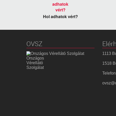
Hol adhatok vért?
OVSZ
Elér
1113 Bu
Országos
Vérellátó
1518 Bu
Szolgálat
Telefon
ovsz@o