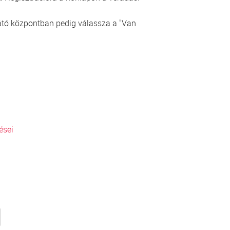
ellátó központban pedig válassza a "Van
ései