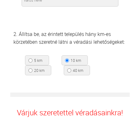
2. Állítsa be, az érintett település hány km-es
körzetében szeretné látni a véradási lehetőségeket:
5 km
10 km
20 km
40 km
Várjuk szeretettel véradásainkra!