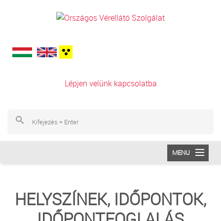
Ugrás a tartalomra
Lépjen velünk kapcsolatba
Ke
Ke
MENU
INTÉZETÜNK
HELYSZÍNEK, IDŐPONTOK,
VÉRADÁS
IDŐPONTFOGLALÁS