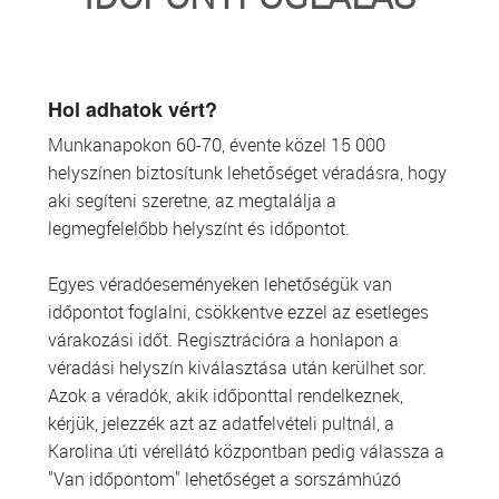
TRANSZFUZIOLÓGIA
SZERVDONÁCIÓ
Hol adhatok vért?
Munkanapokon 60-70, évente közel 15 000
ŐSSEJT DONÁCIÓ
helyszínen biztosítunk lehetőséget véradásra, hogy
aki segíteni szeretne, az megtalálja a
VÁRÓLISTÁK
legmegfelelőbb helyszínt és időpontot.
SAJTÓ
Egyes véradóeseményeken lehetőségük van
időpontot foglalni, csökkentve ezzel az esetleges
várakozási időt. Regisztrációra a honlapon a
véradási helyszín kiválasztása után kerülhet sor.
Azok a véradók, akik időponttal rendelkeznek,
kérjük, jelezzék azt az adatfelvételi pultnál, a
Karolina úti vérellátó központban pedig válassza a
"Van időpontom" lehetőséget a sorszámhúzó