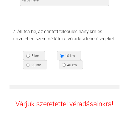
2. Állítsa be, az érintett település hány km-es
körzetében szeretné látni a véradási lehetőségeket:
5 km
10 km
20 km
40 km
Várjuk szeretettel véradásainkra!