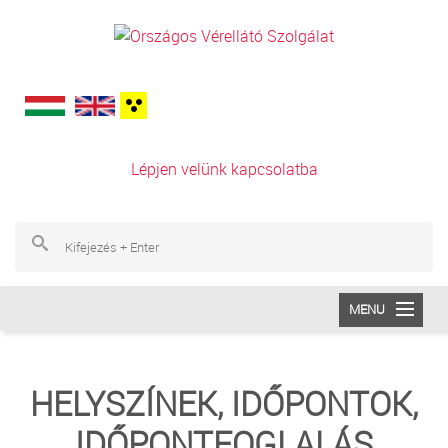
Ugrás a tartalomra
Lépjen velünk kapcsolatba
Ke
Ke
MENU
INTÉZETÜNK
HELYSZÍNEK, IDŐPONTOK,
VÉRADÁS
IDŐPONTFOGLALÁS