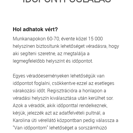
TRANSZFUZIOLÓGIA
SZERVDONÁCIÓ
Hol adhatok vért?
Munkanapokon 60-70, évente közel 15 000
ŐSSEJT DONÁCIÓ
helyszínen biztosítunk lehetőséget véradásra, hogy
aki segíteni szeretne, az megtalálja a
VÁRÓLISTÁK
legmegfelelőbb helyszínt és időpontot.
SAJTÓ
Egyes véradóeseményeken lehetőségük van
időpontot foglalni, csökkentve ezzel az esetleges
várakozási időt. Regisztrációra a honlapon a
véradási helyszín kiválasztása után kerülhet sor.
Azok a véradók, akik időponttal rendelkeznek,
kérjük, jelezzék azt az adatfelvételi pultnál, a
Karolina úti vérellátó központban pedig válassza a
"Van időpontom" lehetőséget a sorszámhúzó