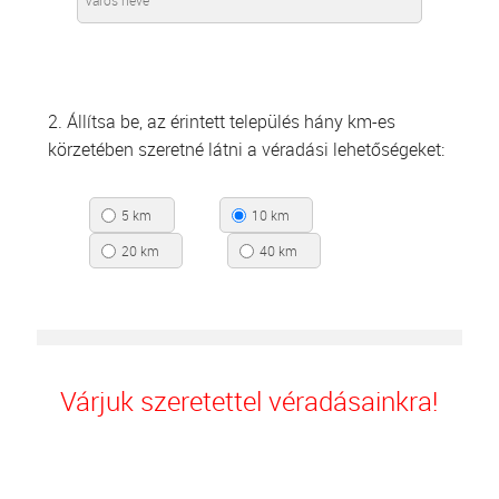
2. Állítsa be, az érintett település hány km-es
körzetében szeretné látni a véradási lehetőségeket:
5 km
10 km
20 km
40 km
Várjuk szeretettel véradásainkra!