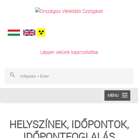
Ugrás a tartalomra
Lépjen velünk kapcsolatba
Ke
Ke
MENU
INTÉZETÜNK
HELYSZÍNEK, IDŐPONTOK,
VÉRADÁS
IDŐPONTFOGLALÁS