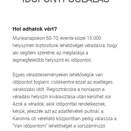
TRANSZFUZIOLÓGIA
SZERVDONÁCIÓ
Hol adhatok vért?
Munkanapokon 60-70, évente közel 15 000
ŐSSEJT DONÁCIÓ
helyszínen biztosítunk lehetőséget véradásra, hogy
aki segíteni szeretne, az megtalálja a
VÁRÓLISTÁK
legmegfelelőbb helyszínt és időpontot.
SAJTÓ
Egyes véradóeseményeken lehetőségük van
időpontot foglalni, csökkentve ezzel az esetleges
várakozási időt. Regisztrációra a honlapon a
véradási helyszín kiválasztása után kerülhet sor.
Azok a véradók, akik időponttal rendelkeznek,
kérjük, jelezzék azt az adatfelvételi pultnál, a
Karolina úti vérellátó központban pedig válassza a
"Van időpontom" lehetőséget a sorszámhúzó