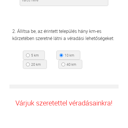
2. Állítsa be, az érintett település hány km-es
körzetében szeretné látni a véradási lehetőségeket:
5 km
10 km
20 km
40 km
Várjuk szeretettel véradásainkra!