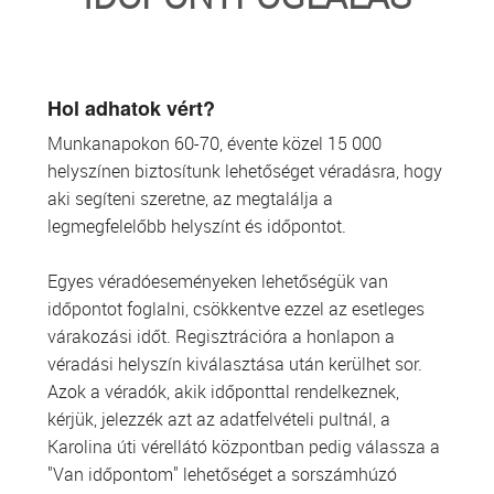
TRANSZFUZIOLÓGIA
SZERVDONÁCIÓ
Hol adhatok vért?
Munkanapokon 60-70, évente közel 15 000
ŐSSEJT DONÁCIÓ
helyszínen biztosítunk lehetőséget véradásra, hogy
aki segíteni szeretne, az megtalálja a
VÁRÓLISTÁK
legmegfelelőbb helyszínt és időpontot.
SAJTÓ
Egyes véradóeseményeken lehetőségük van
időpontot foglalni, csökkentve ezzel az esetleges
várakozási időt. Regisztrációra a honlapon a
véradási helyszín kiválasztása után kerülhet sor.
Azok a véradók, akik időponttal rendelkeznek,
kérjük, jelezzék azt az adatfelvételi pultnál, a
Karolina úti vérellátó központban pedig válassza a
"Van időpontom" lehetőséget a sorszámhúzó