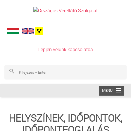
Ugrás a tartalomra
Lépjen velünk kapcsolatba
Ke
Ke
MENU
INTÉZETÜNK
HELYSZÍNEK, IDŐPONTOK,
VÉRADÁS
IDŐPONTFOGLALÁS