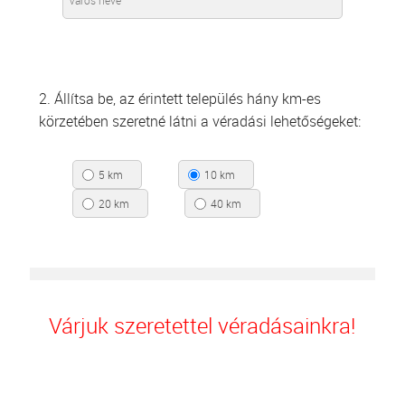
2. Állítsa be, az érintett település hány km-es
körzetében szeretné látni a véradási lehetőségeket:
5 km
10 km
20 km
40 km
Várjuk szeretettel véradásainkra!