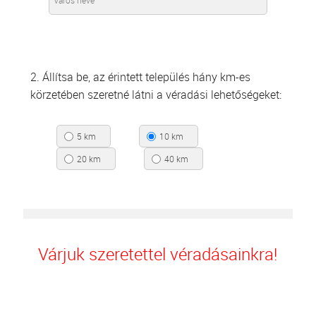
2. Állítsa be, az érintett település hány km-es
körzetében szeretné látni a véradási lehetőségeket:
5 km
10 km
20 km
40 km
Várjuk szeretettel véradásainkra!