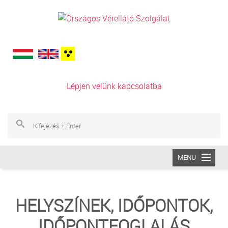
Ugrás a tartalomra
Lépjen velünk kapcsolatba
Ke
Ke
MENU
INTÉZETÜNK
HELYSZÍNEK, IDŐPONTOK,
VÉRADÁS
IDŐPONTFOGLALÁS