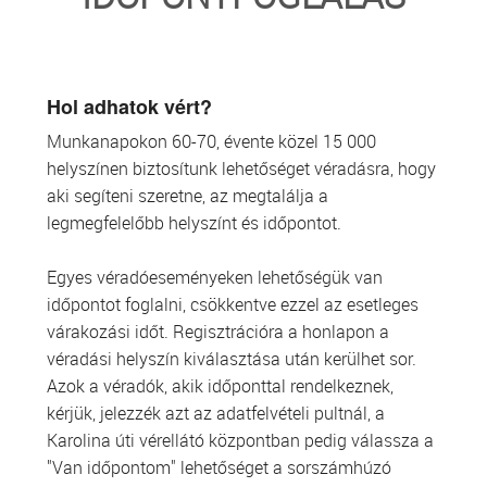
TRANSZFUZIOLÓGIA
SZERVDONÁCIÓ
Hol adhatok vért?
Munkanapokon 60-70, évente közel 15 000
ŐSSEJT DONÁCIÓ
helyszínen biztosítunk lehetőséget véradásra, hogy
aki segíteni szeretne, az megtalálja a
VÁRÓLISTÁK
legmegfelelőbb helyszínt és időpontot.
SAJTÓ
Egyes véradóeseményeken lehetőségük van
időpontot foglalni, csökkentve ezzel az esetleges
várakozási időt. Regisztrációra a honlapon a
véradási helyszín kiválasztása után kerülhet sor.
Azok a véradók, akik időponttal rendelkeznek,
kérjük, jelezzék azt az adatfelvételi pultnál, a
Karolina úti vérellátó központban pedig válassza a
"Van időpontom" lehetőséget a sorszámhúzó