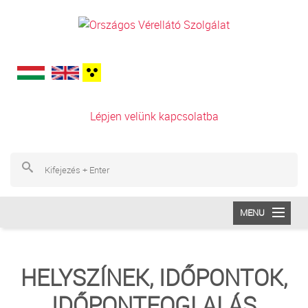
Ugrás a tartalomra
Lépjen velünk kapcsolatba
Ke
Ke
MENU
INTÉZETÜNK
HELYSZÍNEK, IDŐPONTOK,
VÉRADÁS
IDŐPONTFOGLALÁS