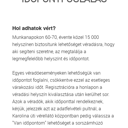
TRANSZFUZIOLÓGIA
SZERVDONÁCIÓ
Hol adhatok vért?
Munkanapokon 60-70, évente közel 15 000
ŐSSEJT DONÁCIÓ
helyszínen biztosítunk lehetőséget véradásra, hogy
aki segíteni szeretne, az megtalálja a
VÁRÓLISTÁK
legmegfelelőbb helyszínt és időpontot.
SAJTÓ
Egyes véradóeseményeken lehetőségük van
időpontot foglalni, csökkentve ezzel az esetleges
várakozási időt. Regisztrációra a honlapon a
véradási helyszín kiválasztása után kerülhet sor.
Azok a véradók, akik időponttal rendelkeznek,
kérjük, jelezzék azt az adatfelvételi pultnál, a
Karolina úti vérellátó központban pedig válassza a
"Van időpontom" lehetőséget a sorszámhúzó