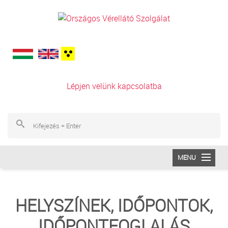
Ugrás a tartalomra
Lépjen velünk kapcsolatba
Ke
Ke
MENU
INTÉZETÜNK
HELYSZÍNEK, IDŐPONTOK,
VÉRADÁS
IDŐPONTFOGLALÁS