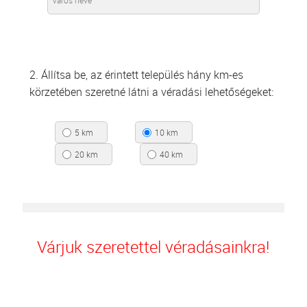
2. Állítsa be, az érintett település hány km-es
körzetében szeretné látni a véradási lehetőségeket:
5 km
10 km
20 km
40 km
Várjuk szeretettel véradásainkra!