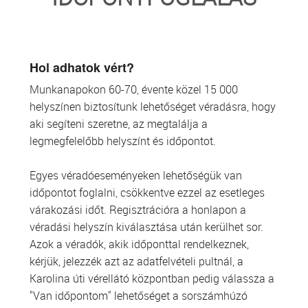
TRANSZFUZIOLÓGIA
SZERVDONÁCIÓ
Hol adhatok vért?
Munkanapokon 60-70, évente közel 15 000
ŐSSEJT DONÁCIÓ
helyszínen biztosítunk lehetőséget véradásra, hogy
aki segíteni szeretne, az megtalálja a
VÁRÓLISTÁK
legmegfelelőbb helyszínt és időpontot.
SAJTÓ
Egyes véradóeseményeken lehetőségük van
időpontot foglalni, csökkentve ezzel az esetleges
várakozási időt. Regisztrációra a honlapon a
véradási helyszín kiválasztása után kerülhet sor.
Azok a véradók, akik időponttal rendelkeznek,
kérjük, jelezzék azt az adatfelvételi pultnál, a
Karolina úti vérellátó központban pedig válassza a
"Van időpontom" lehetőséget a sorszámhúzó