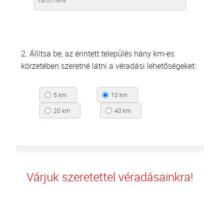
2. Állítsa be, az érintett település hány km-es
körzetében szeretné látni a véradási lehetőségeket:
5 km
10 km
20 km
40 km
Várjuk szeretettel véradásainkra!