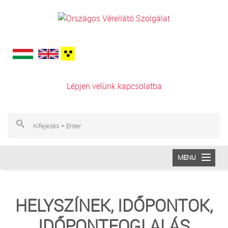
Ugrás a tartalomra
Lépjen velünk kapcsolatba
Ke
Ke
MENU
INTÉZETÜNK
HELYSZÍNEK, IDŐPONTOK,
VÉRADÁS
IDŐPONTFOGLALÁS