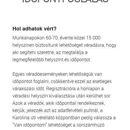
TRANSZFUZIOLÓGIA
SZERVDONÁCIÓ
Hol adhatok vért?
Munkanapokon 60-70, évente közel 15 000
ŐSSEJT DONÁCIÓ
helyszínen biztosítunk lehetőséget véradásra, hogy
aki segíteni szeretne, az megtalálja a
VÁRÓLISTÁK
legmegfelelőbb helyszínt és időpontot.
SAJTÓ
Egyes véradóeseményeken lehetőségük van
időpontot foglalni, csökkentve ezzel az esetleges
várakozási időt. Regisztrációra a honlapon a
véradási helyszín kiválasztása után kerülhet sor.
Azok a véradók, akik időponttal rendelkeznek,
kérjük, jelezzék azt az adatfelvételi pultnál, a
Karolina úti vérellátó központban pedig válassza a
"Van időpontom" lehetőséget a sorszámhúzó