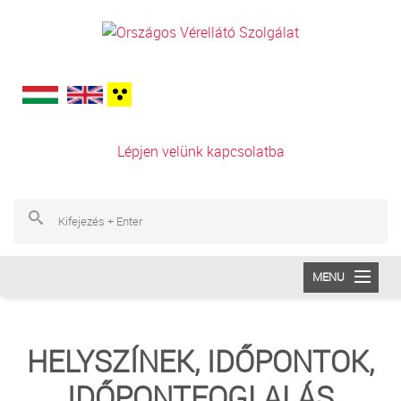
Ugrás a tartalomra
Lépjen velünk kapcsolatba
Ke
Ke
MENU
INTÉZETÜNK
HELYSZÍNEK, IDŐPONTOK,
VÉRADÁS
IDŐPONTFOGLALÁS