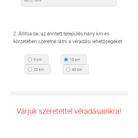
2. Állítsa be, az érintett település hány km-es
körzetében szeretné látni a véradási lehetőségeket:
5 km
10 km
20 km
40 km
Várjuk szeretettel véradásainkra!