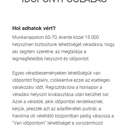
TRANSZFUZIOLÓGIA
SZERVDONÁCIÓ
Hol adhatok vért?
Munkanapokon 60-70, évente közel 15 000
ŐSSEJT DONÁCIÓ
helyszínen biztosítunk lehetőséget véradásra, hogy
aki segíteni szeretne, az megtalálja a
VÁRÓLISTÁK
legmegfelelőbb helyszínt és időpontot.
SAJTÓ
Egyes véradóeseményeken lehetőségük van
időpontot foglalni, csökkentve ezzel az esetleges
várakozási időt. Regisztrációra a honlapon a
véradási helyszín kiválasztása után kerülhet sor.
Azok a véradók, akik időponttal rendelkeznek,
kérjük, jelezzék azt az adatfelvételi pultnál, a
Karolina úti vérellátó központban pedig válassza a
"Van időpontom" lehetőséget a sorszámhúzó