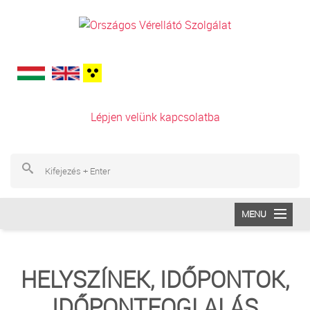
Ugrás a tartalomra
Lépjen velünk kapcsolatba
Ke
Ke
MENU
INTÉZETÜNK
HELYSZÍNEK, IDŐPONTOK,
VÉRADÁS
IDŐPONTFOGLALÁS