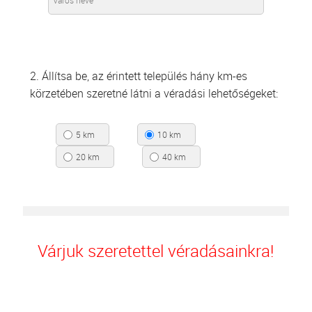
2. Állítsa be, az érintett település hány km-es
körzetében szeretné látni a véradási lehetőségeket:
5 km
10 km
20 km
40 km
Várjuk szeretettel véradásainkra!