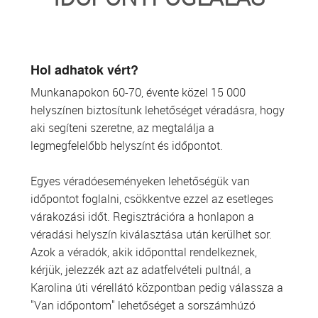
TRANSZFUZIOLÓGIA
SZERVDONÁCIÓ
Hol adhatok vért?
Munkanapokon 60-70, évente közel 15 000
ŐSSEJT DONÁCIÓ
helyszínen biztosítunk lehetőséget véradásra, hogy
aki segíteni szeretne, az megtalálja a
VÁRÓLISTÁK
legmegfelelőbb helyszínt és időpontot.
SAJTÓ
Egyes véradóeseményeken lehetőségük van
időpontot foglalni, csökkentve ezzel az esetleges
várakozási időt. Regisztrációra a honlapon a
véradási helyszín kiválasztása után kerülhet sor.
Azok a véradók, akik időponttal rendelkeznek,
kérjük, jelezzék azt az adatfelvételi pultnál, a
Karolina úti vérellátó központban pedig válassza a
"Van időpontom" lehetőséget a sorszámhúzó