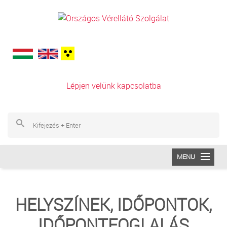
Ugrás a tartalomra
Lépjen velünk kapcsolatba
Ke
Ke
MENU
INTÉZETÜNK
HELYSZÍNEK, IDŐPONTOK,
VÉRADÁS
IDŐPONTFOGLALÁS