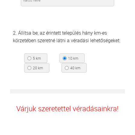
2. Állítsa be, az érintett település hány km-es
körzetében szeretné látni a véradási lehetőségeket:
5 km
10 km
20 km
40 km
Várjuk szeretettel véradásainkra!