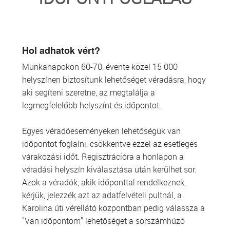
TRANSZFUZIOLÓGIA
SZERVDONÁCIÓ
Hol adhatok vért?
Munkanapokon 60-70, évente közel 15 000
ŐSSEJT DONÁCIÓ
helyszínen biztosítunk lehetőséget véradásra, hogy
aki segíteni szeretne, az megtalálja a
VÁRÓLISTÁK
legmegfelelőbb helyszínt és időpontot.
SAJTÓ
Egyes véradóeseményeken lehetőségük van
időpontot foglalni, csökkentve ezzel az esetleges
várakozási időt. Regisztrációra a honlapon a
véradási helyszín kiválasztása után kerülhet sor.
Azok a véradók, akik időponttal rendelkeznek,
kérjük, jelezzék azt az adatfelvételi pultnál, a
Karolina úti vérellátó központban pedig válassza a
"Van időpontom" lehetőséget a sorszámhúzó