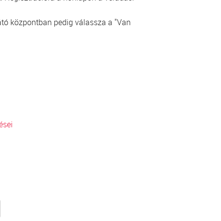
ellátó központban pedig válassza a "Van
ései