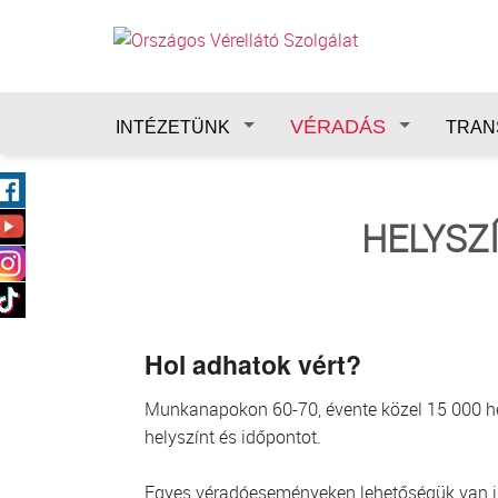
Ugrás a tartalomra
VÉRADÁS
INTÉZETÜNK
TRAN
HELYSZ
Hol adhatok vért?
Munkanapokon 60-70, évente közel 15 000 hely
helyszínt és időpontot.
Egyes véradóeseményeken lehetőségük van idő