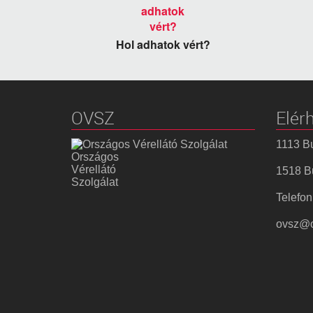
Hol adhatok vért?
OVSZ
Elér
1113 Bu
Országos
Vérellátó
1518 Bu
Szolgálat
Telefon
ovsz@o