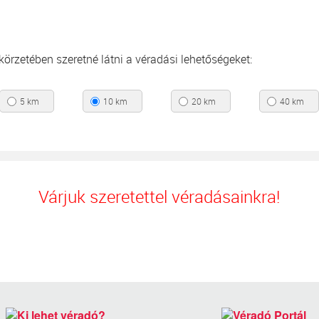
s körzetében szeretné látni a véradási lehetőségeket:
5 km
10 km
20 km
40 km
Várjuk szeretettel véradásainkra!