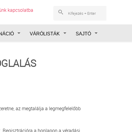
lünk kapcsolatba
NÁCIÓ
VÁRÓLISTÁK
SAJTÓ
OGLALÁS
eretne, az megtalálja a legmegfelelőbb
. Regisztrációra a honlapon a véradási