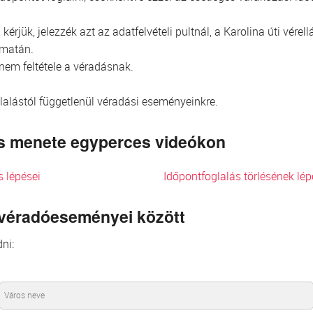
kérjük, jelezzék azt az adatfelvételi pultnál, a Karolina úti vér
omatán.
 nem feltétele a véradásnak.
glalástól függetlenül véradási eseményeinkre.
lés menete egyperces videókon
s lépései
Időpontfoglalás törlésének lép
 véradóeseményei között
ni: