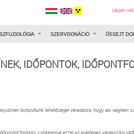
Lépjen ve
SZFUZIOLÓGIA
SZERVDONÁCIÓ
ŐSSEJT DO
ÍNEK, IDŐPONTOK, IDŐPONTF
színen biztosítunk lehetőséget véradásra, hogy aki segíteni sz
pontot foglalni, csökkentve ezzel az esetleges várakozási időt