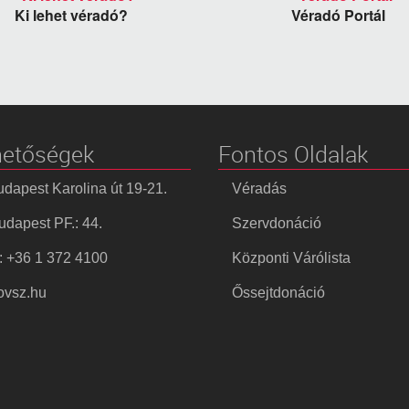
Ki lehet véradó?
Véradó Portál
hetőségek
Fontos Oldalak
dapest Karolina út 19-21.
Véradás
dapest PF.: 44.
Szervdonáció
: +36 1 372 4100
Központi Várólista
vsz.hu
Őssejtdonáció