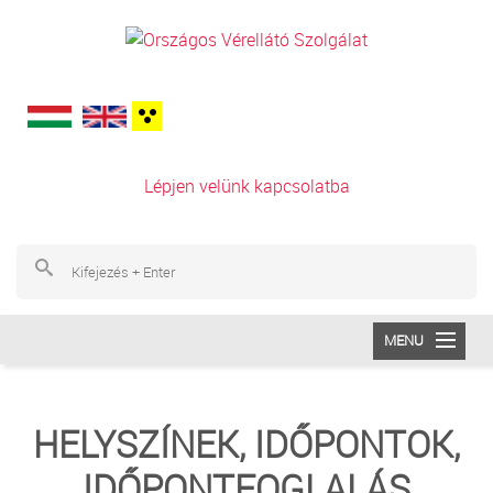
Ugrás a tartalomra
Lépjen velünk kapcsolatba
Ke
Ke
MENU
INTÉZETÜNK
HELYSZÍNEK, IDŐPONTOK,
VÉRADÁS
IDŐPONTFOGLALÁS