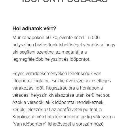
TRANSZFUZIOLÓGIA
SZERVDONÁCIÓ
Hol adhatok vért?
Munkanapokon 60-70, évente közel 15 000
ŐSSEJT DONÁCIÓ
helyszínen biztosítunk lehetőséget véradásra, hogy
aki segíteni szeretne, az megtalálja a
VÁRÓLISTÁK
legmegfelelőbb helyszínt és időpontot.
SAJTÓ
Egyes véradóeseményeken lehetőségük van
időpontot foglalni, csökkentve ezzel az esetleges
várakozási időt. Regisztrációra a honlapon a
véradási helyszín kiválasztása után kerülhet sor.
Azok a véradók, akik időponttal rendelkeznek,
kérjük, jelezzék azt az adatfelvételi pultnál, a
Karolina úti vérellátó központban pedig válassza a
"Van időpontom" lehetőséget a sorszámhúzó