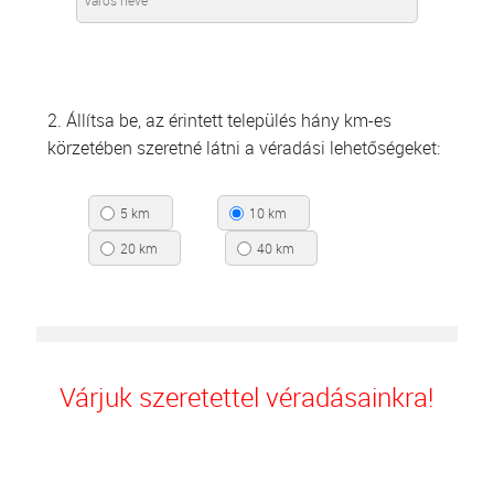
2. Állítsa be, az érintett település hány km-es
körzetében szeretné látni a véradási lehetőségeket:
5 km
10 km
20 km
40 km
Várjuk szeretettel véradásainkra!