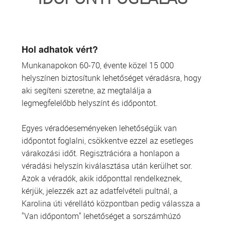
TRANSZFUZIOLÓGIA
SZERVDONÁCIÓ
Hol adhatok vért?
Munkanapokon 60-70, évente közel 15 000
ŐSSEJT DONÁCIÓ
helyszínen biztosítunk lehetőséget véradásra, hogy
aki segíteni szeretne, az megtalálja a
VÁRÓLISTÁK
legmegfelelőbb helyszínt és időpontot.
SAJTÓ
Egyes véradóeseményeken lehetőségük van
időpontot foglalni, csökkentve ezzel az esetleges
várakozási időt. Regisztrációra a honlapon a
véradási helyszín kiválasztása után kerülhet sor.
Azok a véradók, akik időponttal rendelkeznek,
kérjük, jelezzék azt az adatfelvételi pultnál, a
Karolina úti vérellátó központban pedig válassza a
"Van időpontom" lehetőséget a sorszámhúzó