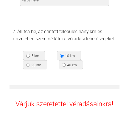
2. Állítsa be, az érintett település hány km-es
körzetében szeretné látni a véradási lehetőségeket:
5 km
10 km
20 km
40 km
Várjuk szeretettel véradásainkra!