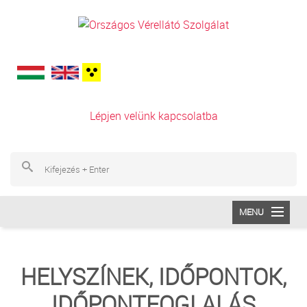
Ugrás a tartalomra
Lépjen velünk kapcsolatba
Ke
Ke
MENU
INTÉZETÜNK
HELYSZÍNEK, IDŐPONTOK,
VÉRADÁS
IDŐPONTFOGLALÁS