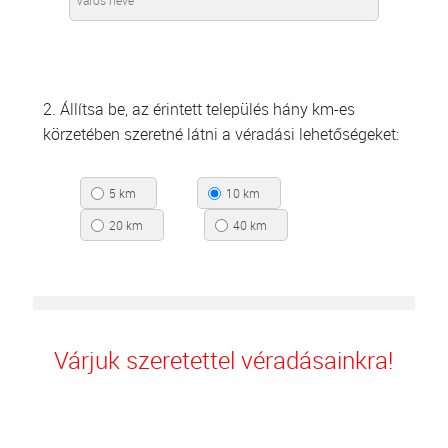
2. Állítsa be, az érintett település hány km-es
körzetében szeretné látni a véradási lehetőségeket:
5 km
10 km
20 km
40 km
Várjuk szeretettel véradásainkra!