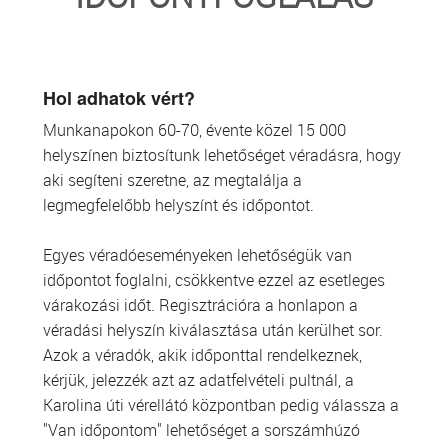
TRANSZFUZIOLÓGIA
SZERVDONÁCIÓ
Hol adhatok vért?
Munkanapokon 60-70, évente közel 15 000
ŐSSEJT DONÁCIÓ
helyszínen biztosítunk lehetőséget véradásra, hogy
aki segíteni szeretne, az megtalálja a
VÁRÓLISTÁK
legmegfelelőbb helyszínt és időpontot.
SAJTÓ
Egyes véradóeseményeken lehetőségük van
időpontot foglalni, csökkentve ezzel az esetleges
várakozási időt. Regisztrációra a honlapon a
véradási helyszín kiválasztása után kerülhet sor.
Azok a véradók, akik időponttal rendelkeznek,
kérjük, jelezzék azt az adatfelvételi pultnál, a
Karolina úti vérellátó központban pedig válassza a
"Van időpontom" lehetőséget a sorszámhúzó