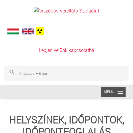
Ugrás a tartalomra
Lépjen velünk kapcsolatba
Ke
Ke
MENU
INTÉZETÜNK
HELYSZÍNEK, IDŐPONTOK,
VÉRADÁS
IDŐPONTFOGLALÁS